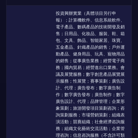
投資興辦實業（具體項目另行申
報）；計算機軟件、信息系統軟件、
電子產品、數碼產品的技術開發及銷
售；日用品、化妝品、服裝、鞋、箱
包、文具、飾品、智能家居、珠寶、
五金產品、針織產品的銷售；戶外運
動產品、健身用品、玩具、寵物用品
的銷售；從事廣告業務；經營電子商
務；國內貿易；經營進出口業務。會
議及展覽服務；數字創意產品展覽展
示服務；性展覽；賽事策劃；廣告設
計、代理；廣告發布；數字廣告制
作；數字廣告發布；廣告制作；數字
廣告設計、代理；品牌管理；企業形
象策劃；旅游開發項目策劃咨詢；咨
詢策劃服務；市場營銷策劃；組織表
演活動；競賽組織；社會經濟咨詢服
務；組織文化藝術交流活動；企業管
理咨詢；信息咨詢服務（不含許可類