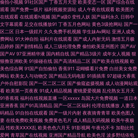
偷拍小视频
91社区国产
丁香五月天堂
欧美变态一区
国产综合在线
观看
国产免费一级片
福利视频资源站
成人午夜在线观看
欧美图片
草 91色se 超碰人人做爱 福利色成人导航 国产狼友99 国产做爱av 激情自拍
在线观看
在线观看h视频
国产a级0
变性人妖
国产福利永久
日韩中
文字幕观看
足交在线播放91
丁香五月色网站
黄色3级抢网站
国产一
久久网91 五月天色社区 91九色绿帽夫妻 av先锋影音av 超碰自拍素人 国产
区二区
日本一级婬片
久久免费手机视频
学生妹Av网站
亚洲人成免
费网站
91大神自拍
福利片在线观看
国产成人内射无码
激情五月极
精品九九 黑料老司机精品 精品卡一在线 精品挑选伊人国产 老司机福利社91
品婷婷
国产剧情精品
成人三级伦理免费
偷怕欧美亚州图片
国产AV
国产AV
97亚洲精华液
国内精自线
国产精品3级片
成年女人视频
狠
偷拍白拍青青草 亚洲无码六月天 91福利区 91视频大全 99摸99操 变态另类3
狠撸亚洲欧美
91操碰在线
国产高清精品二区
国产欧美在线视频
欧
美色综合网
91国产自拍偷拍
香蕉911
花蝴蝶看片免费
白丝美女免费
超碰人妻在线观看 欧美成人另类 AV夜夜 久久人妻人人草 青娱乐网亚洲av
网站
欧美女人与动物交
国产精品无码电影
91插插库
97超碰大香蕉
户外自慰影院
国产一区二区二区
国产偷窥盗摄视频
成人动漫网站观
日屄导航 超碰97人人超 av变态另类 国产精品久久在线 中日韩性另类 99摸
看
欧美第一页夜夜
91成人精品视频
蜜桃爱爱视频
乱伦熟女五月天
91香蕉视
福利在线视频直播
一区xxxxx
岛国大片免费视频
一道日本
亚洲香蕉
国产91高清精品
国产一区二区福利
伦理在线播放
人妻无
99操 俺去啦最新网址 欧美午夜成人色片 日韩黄色网 天堂网无码 97色色婷婷
码精品
91自拍在线观看
国产一级片内射
夜夜骑青青草
欧美色图人
妻
在线免费欧美视频
免费黄色毛片
成人精品无码视频
欧美午夜极
ts伪娘性爱网 豆花视频在线观看 国产人妖调教专区 日韩99爱 四虎影院黄色
品
性欧美ⅩⅩⅩⅩ乱
欧美色色六月天
91影视网
午夜伦不卡
加勒比性
爱网
青草国产在线视频
亚洲国产精品导航
欧美色淫
波多野结依电
在线视频污 91色色导航导航 av导航网站 激情综合BT 久久停停 蜜臀99超碰