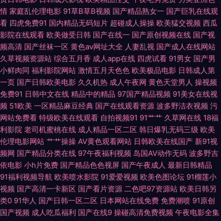
情
家庭乱伦理电影
91草B草B视频
国产精品熟女一
国产巨乳在线观
看
四虎免费91
国内精品无码短片
超碰成人操操
欧美猛交视频
西瓜
狠狠撸天天艹 久久伊人大 欧美h版在线 成人不卡免费视频 免费入口91 伊人
影院在线观看
欧美做受日韩
国产在线一
国产原创视频在线
国产视
频高清
国产丝袜一区
黄色av网址大全
人妻乱视
国产成人在线网站
大香蕉精品 超碰男女 日韩欧美国产一区 性爱福利社 2026狠狠干 国产精品
久草视频资源站
综合五月香
成人app在线
四虎试看
91男女
国产男
小鲜肉同
福利影院网站
激情五月天色色
欧美极品电影
日韩成人第
片 久草在线欧美 欧美老女肏屄视频 日韩影视 51视频网站 97超碰资源 超碰
一页
国产日韩欧美电影
久久机热
成人午夜网
黄色天堂男人
操视频
免费91
日韩中文在线
精品中的精品
97国产精品视频
91美女在线视
91人人操 国产肏屄片 黄色精东 老司机色综合 日韩国产精品四虎 午夜试看三
频
51欧美
一区精品麻豆经典
国产在线观看资源
波多野洁衣视频
污
网站免费看
特级欧美在线观看
自拍视频91
91艹艹
久草网在线
18福
分钟 91超碰碰在线 91在线欧 岛国片免费 韩日av无码 久久这里有精品6 欧美
利影院
老司机蜜桃在线
成人精品一区二区
韩日爆乳无码三级
欧美
伦理电影网站
艹艹操操
AV黄色观看网站
日韩欧美在线国产
新91视
女生穴 日韩AV淫淫网 亚洲一二三 91碰视频 AV福利在线 超碰性爱 国产h精
频网
国产精品分类在线
97午夜福利视频
岛国AV动作无码
波多野吉
依电影
小h片免费
国产精品色色视屏
国产午夜成人
最新日韩精品
品视频 女优无码导航 日韩A1电影 微拍啪啪啪 影音先锋自拍在线 AA福利在
91福利视频导航
欧美喷水影院
91爱爱视频
欧美色图论坛
91榴莲小
视频
国产高清一卡新区
国产看片资源
二色吧97资源站
欧美日韩另
线观看 福利网导航 九一豆花网站 欧美h喷 日韩日逼网 午夜福利网成人 AV福
类0
91华人
国产日韩一区二区
日本网站在线免费
免费潮喷
91原创
国产视频
成人吃瓜福利
国产在线9
操碰高清免费视频
午夜电影全集
利在线 浮力影院最新地址 精品久久丁香五月 欧美私人激情 日日夜夜精品国