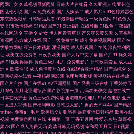
网网址女
久草视频最新网址
日韩大片在线看
久久亚洲人成
亚州色
图乱伦小说
国产va免费观看
国产人妖第二
成人影片h
91色婷婷瑟色
人操免费网 婷婷性网 91社区网站 超碰日本色 韩国三级大片 伦理片儿 日本久
东京热狠狠草
日韩精品观看
91最新国产精品
一级黄色网
91色色人
妻
都市激情婷婷
91精品国产91
云涩福利在线导航
91视色
午夜福利
久毛 亚洲第一夜 91青草娱乐 www性福导航 国产黄页 久草主页 欧美性爱变
在线网站
91直播
91处女
伊人网青青草
国产又爽又黄又无
久草福利
资源网
东方成人在线
国产一级免费大片
成年免费视频网站
国产在
态 性爱C片 97超碰总站 浮力草草视频 精东黄色色 欧美精品3 视频在线观看
线播放网站
亚洲日本视频
淫淫网网
成人影视国产在线
深夜福利网
址
欧美在线免费看
日夜夜欧美
国产大片中文字幕
国产片91
操久婷
91 伊人精品大香蕉 91熊猫tv网页 成人精品免费网 老湿影院福利在现 日韩中
婷
91视频你懂得
黄色三级片毛片
免费电影片
日韩欧美爱爱
成人亚
洲区
欧美性16
成人色情黄片在线
在线观看亚洲精品
国产热综合
久
文字幕豆花 影音先锋国产性爱 aaa青青草网 国产精品剧情 美女91小视频 日
草网视频在线看
午夜精品网影院
伦理片完整版
黄视网站在线播放
国产片自拍
国产在线91
AV亚洲网址
国产经典三级在线
丁香婷婷五
韩肏逼片网站 亚洲人妻中出 操操人人 黑丝制服91国产 欧美黄色com 色呦呦
月综合
五月花亚洲综合
国产影院第一页
乱码欧美孕交
超碰在线艹
日本在线护士
黄色三级免费网址
香港电影伦理片
91黄色电影
亚洲
一区成人视频
国产福利电影
日韩成人影片
男的天堂网AV
国产精品
中文字幕 在线中文字十页 AV操逼电影 国产精品成人久久 久久伊人导 人人起
尤物在
免费a一毛片
欧美肠交扩张另类
最新亚洲日韩精品
欧美在线
视频
免费黄色网址在线
主播第一页
丁香五月网
性爱东京热
草逼视
碰人人 午夜视频无码 97骚资源 国产91蜜臀人妻 老司机色av 日韩视频福利
频78
国产成人免费无码
高清日韩无码视频
宗和网五月天
日b视频
成人三级网站在
主播福利姬h在线
国产精一精二区
基情涩涩网
51漫