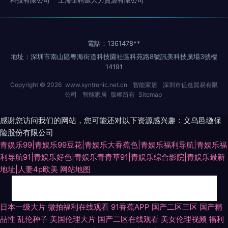
科技有限公司
上海企聘匯人力資源有限公司
電話：1361478**
地址：深圳市南山區粵海街道科技園社區科苑路8號訊美科技廣場3號樓
14191
Copyright © 2026
www.syntronic.net.cn
智能家居
深圳市促進貿易有限
公司
智能家居
版權所有
Sitemap
感谢您访问我们的网站，您可能还对以下资源感兴趣：义乌邑缴保
险股份有限公司
青娱乐99|青娱乐99豆花|青娱乐大香蕉色|青娱乐福利导航|青娱乐福
利导航91|青娱乐好色|青娱乐青青草91|青娱乐综合影院|青娱乐最新
地址|人妻4p欧美
网站地图
日本中文字幕不卡 福利导航第一 日韩欧美福利导航 午夜激情AV导航 伊人久
日本一级大片
微拍福利在线观看
91香蕉APP
国产二区三区
国产精
品性
乱伦种子
美国伦理大片
国产二区在线观看
美女伦理视频
福利
久青青草网 91福利精选 av狼有码 成人久久免费 国产黄色电影网 亚洲九一青