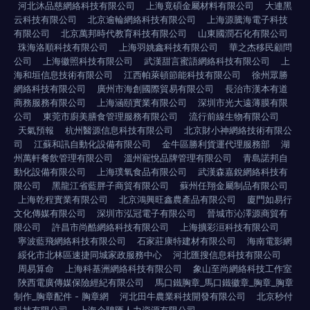
河北沐品慈網絡科技有限公司
上海竟碩金屬材料有限公司
大連黑
云科技有限公司
北京逾輪網絡科技有限公司
上海源騰海電子科技
有限公司
北京萬邦時代教育科技有限公司
山東國潤石化有限公司
珠海洛順科技有限公司
上海羽姚鑫科技有限公司
華之杰移民顧問
公司
上海徽照科技有限公司
武漢甜言蜜語網絡科技有限公司
上
海和垣信息技術有限公司
江西帕萊頓節能科技有限公司
徐州眾勝
網絡科技有限公司
廣州市海創國際貿易有限公司
長治市漢本有道
商務服務有限公司
上海涵頤實業有限公司
深圳市光大遠薄膜有限
公司
東莞市廚美膳食管理服務有限公司
流行前線生物有限公司
天氣預報
杭州醫源信息科技有限公司
北京財小神網絡技術有限公
司
江蘇和訊自動化設備有限公司
金牛區勝利貨運代理服務部
湖
州萬軒餐飲管理有限公司
溫州寵悅品牌管理有限公司
青島諾邦自
動化設備有限公司
上海璞氧食品有限公司
武漢森嘉銳網絡科技有
限公司
黑龍江省藍胖子商貿有限公司
蘇州任翔金屬制品有限公司
上海乾程實業有限公司
北京鴻興旺鑫農產品有限公司
廈門如易行
文化傳媒有限公司
深圳市泓冠電子有限公司
晉城市沁澤源商貿有
限公司
許昌市尚酷網絡科技有限公司
上海擴彩洹科技有限公司
寧波藍飛網絡科技有限公司
石家莊康特建材有限公司
海南電影網
綏化市北林區速捷同城家政服務中心
河北匯搜信息科技有限公司
周易算命
上海科基洲網絡科技有限公司
象山至尚網絡科技工作室
陜西電廣傳媒保險經紀有限公司
馬口鐵胸章_馬口鐵徽章_胸章_胸章
制作_胸章配件 - 胸章網
河北田牛農業科技開發有限公司
北京秒付