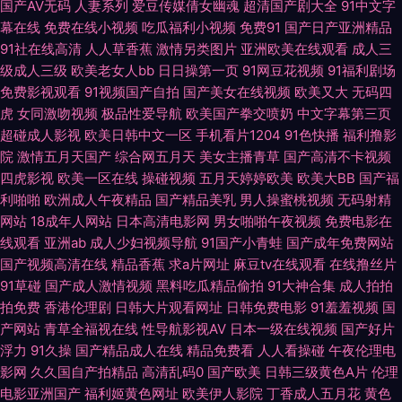
国产AV无码
人妻系列
爱豆传媒倩女幽魂
超清国产剧大全
91中文字
幕在线
免费在线小视频
吃瓜福利小视频
免费91
国产日产亚洲精品
产 一区二区免费日本 91中文永久 超碰97久久 极品人妻少妇 欧美经品h片 天
91社在线高清
人人草香蕉
激情另类图片
亚洲欧美在线观看
成人三
级成人三级
欧美老女人bb
日日操第一页
91网豆花视频
91福利剧场
堂资源 亚洲se97 国产情侣久久 欧美日韩中文字幕 色伊人婷婷 在线豆花黑料
免费影视观看
91视频国产自拍
国产美女在线视频
欧美又大
无码四
虎
女同激吻视频
极品性爱导航
欧美国产拳交喷奶
中文字幕第三页
9 91在线网址 肏逼导航 精品日韩一 欧美色色资源站 熟女视频免费 中文国产
超碰成人影视
欧美日韩中文一区
手机看片1204
91色快播
福利撸影
院
激情五月天国产
综合网五月天
美女主播青草
国产高清不卡视频
四虎影视
欧美一区在线
操碰视频
五月天婷婷欧美
欧美大BB
国产福
99热新网址是 豆花小电影av 黄色天堂网 蜜臀人妻系列 日本性爱中文字幕 五
利啪啪
欧洲成人午夜精品
国产精品美乳
男人操蜜桃视频
无码射精
网站
18成年人网站
日本高清电影网
男女啪啪午夜视频
免费电影在
月丁香婷婷成人 91社区网站 超碰少妇自拍 海角社区少妇 蜜桃麻豆久久 日韩
线观看
亚洲ab
成人少妇视频导航
91国产小青蛙
国产成年免费网站
国产视频高清在线
精品香蕉
求a片网址
麻豆tv在线观看
在线撸丝片
色逼 亚洲国产无AV码 91密桃视频 超碰在线中文字幕 国产日韩欧美足交 日本
91草碰
国产成人激情视频
黑料吃瓜精品偷拍
91大神合集
成人拍拍
拍免费
香港伦理剧
日韩大片观看网址
日韩免费电影
91羞羞视频
国
人妖五区 亚洲影院麻豆 avtt五月香 成人性交影院 韩国欧美色图 老司机日日
产网站
青草全福视在线
性导航影视AV
日本一级在线视频
国产好片
浮力
91久操
国产精品成人在线
精品免费看
人人看操碰
午夜伦理电
夜夜 青青青青大香蕉 五月天精品导航 97豆花 国产精品群交 久久伊人在线视
影网
久久国自产拍精品
高清乱码0
国产欧美
日韩三级黄色A片
伦理
电影亚洲国产
福利姬黄色网址
欧美伊人影院
丁香成人五月花
黄色
频 欧日无码 五月天资源站 最新AV www91激情 国产微拍 老司机av影院 人