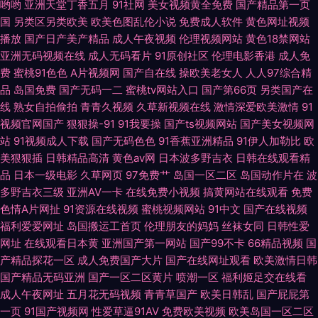
精品 欧美人韩 97伊人网 日本丝袜足交
哟哟
亚洲天堂丁香五月
91社网
美女视频黄全免费
国产精品第一页
国
另类区另类欧美
欧美色图乱伦小说
免费成人软件
黄色网址视频
播放
国产日产美产精品
成人午夜视频
伦理视频网站
黄色18禁网站
亚洲无码视频在线
成人无码看片
91原创社区
伦理电影香港
成人免
费
蜜桃91色色
A片视频网
国产自在线
操欧美老女人
人人97综合精
品
岛国免费
国产无码一二
蜜桃tv网站入口
国产第66页
另类国产在
线
熟女自拍偷拍
青青久视频
久草新视频在线
激情深爱欧美激情
91
视频官网国产
狠狠操-91
91我要操
国产ts视频网站
国产美女视频网
站
91视频成人下载
国产无码色色
91香蕉亚洲精品
91伊人加勒比
欧
美狠狠插
日韩精品高清
黄色av网
日本波多野吉衣
日韩在线观看精
品
日本一级电影
久草网页
97免费艹
岛国一区二区
岛国动作片在
波
多野吉衣三级
亚洲AV一卡
在线免费小视频
搞黄网站在线观看
免费
色情A片网扯
91资源在线视频
蜜桃视频网站
91中文
国产在线视频
福利爱爱网址
岛国搬运工首页
伦理朋友的妈妈
丝袜女同
日韩性爱
网址
在线观看日本黄
亚洲国产第一网站
国产99不卡
66精品视频
国
产精品探花一区
成人免费国产大片
国产在线网址观看
欧美激情日韩
国产精品无码亚洲
国产一区二区黄片
喷潮一区
福利姬足交在线看
成人午夜网址
五月花无码视频
青青草国产
欧美日韩乱
国产屁屁第
一页
91国产视频网
性爱草逼91AV
免费欧美视频
欧美岛国一区二区