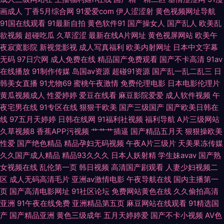
导航 伊人成人版 午夜福利三区 丝袜av导航 91经典免费视频 超碰少妇自拍
画成人
丁香5月综合网
91爱爱com
伊人涩涩射
黄色视频网址导航
91国在线观看
91最新自拍
黄色软件91
国产操女人
国产乱人
欧美乱
麻豆毛片 天天干视频网 91后入美女蜜桃 超碰碰人妻無碼 韩国有码专区 欧美
欲视频
超碰吃瓜
久草涩涩
最新在线A片网址
黄色视屏网站
欧美午
夜寂寞影院
新视觉影视
成人写真福利
欧美内射网址
日本中文字幕
老湿 天堂黄色传媒 91成长人版网 操逼福利导航 老师机黄色A片 四区五区福
无码
97日穴网
成人免费在线
精品国产免费观看
国产不卡高清
91av
在线播放
91制作传媒
岛国av资源
超碰91资源
国产乱一乱二乱三
日
利导航 91传煤 岛国免费在线观看 久久伊人射 日韩性爱免费看 91传媒免费入
韩美女直播
91尤物69
蜜桃午夜激情
免费伦理电影
日本电影伦理片
黄瓜视频成人
性爱婷婷
爱豆在线看
麻豆影院爱爱
成人软件视频
午
口 操丝袜美腿人妻 国内久精品 日韩成人黄色免费 91大神在线看 超碰在线a
夜宅男在线
91专区在线
狠狠干欧美
国产三级国产
国产欧美日韩在
线
97五月天婷婷
日韩在线网
91福利社视频
福利导航
A片三级网站
久草老女合集在线 日本黄色永久视频 亚洲欧美网址 97青青草草 国产H版在
久草视频8
香蕉APP污视频
艹艹艹插逼
国产精品五月天
狠狠操欧美
性爱
国产绝色精品
精品孕妇无码视频
午夜A片三级片
天美果冻传媒
线观看 欧美性爱AA 亚洲黄色网址 AⅤ日韩 韩国av在线网址 欧美色色综合 亚
久久国产成人精品
精品93久久久
日本人妖射精
学生妹avav
国产熟
女视频在线
乱伦第一页
韩日视频
高清国产剧观看
人妻少妇视频二
洲精品在线一 AV大香蕉 国产高清肏屄电影 麻豆性爱视频 熟女人妻素人TS
区
成人无码高清毛片
亚洲av激情电影
午夜导航在线
国内主播第一
页
国产高清电影网址
91社区论坛
免费网站黄色在线
久久偷拍高清
99超碰碰 国产综合色网 人人看人人摸97 伊人干B 精品蜜桃9199 99热这里
亚洲
91午夜在线免费
亚洲精品第五页
麻豆网站在线观看
91精选国
产
国产精品亚洲
黄色三级成年
五月天婷婷爱
国产不卡小视频
AV色