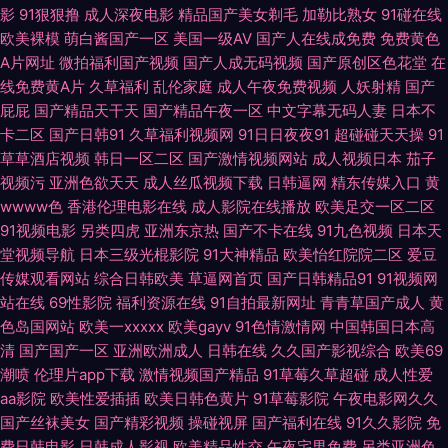
影
91狠狠撸
成人深夜电影
精品国产美女剃毛
加勒比熟女
91碰在线
欧美裸模
萌白酱国产一区
美国一级AV
国产人在线成免费
免费黄色
午夜福利尤物 自拍视频啪 91免费网站观看 91做爱免费视频 国产馆外遇 韩日
A片网址
微拍福利国产视频
国产人成无码视频
国产原创区色花堂
在
线免费黄A片
久草福利
乱伦家庭
成人午夜免费视频
人妖射精
国产
操逼无码 久艹在线资源 欧美A片色图图片 青娱乐91午夜 熟女少妇一二区 亚
屁屁
国产精品天干天
国产精品午夜一区
中文字幕无码人妻
日本不
卡二区
国产日韩91
久草福利视频网
91日日夜夜91
超碰碰天天操
91
州午夜影院 91大神影音 91香蕉碰 肏草碰91 豆花av网 国产午夜免费不卡 久
草草酒店视频
韩日一区二区
国产激情视频网站
成人视频日本
茄子
视频污
亚洲色欲天天
成人丝瓜视频下载
日韩逼网
精东传媒入口
黄
久午夜国产精 免费的黄色网 欧美丝袜人妖 日韩第3页 日韩中文字幕电影 亚
wwww色
香港伦理电影在线
成人影院在线播放
欧美足交一区二区
91视频电影
另类四虎
亚洲东京热
国产不卡在线
91九色视频
日本天
洲黑丝高跟福利 91叉叉 97超碰人人操 白丝啪啪 韩国射无码 久草资源福利战
堂视频导航
日本三级光棍影院
91大神精品
欧美怡红院院二区
爱豆
传媒观看网站
综合日韩欧美
草逼网首页
国产日韩精品91
91视频网
蜜桃午夜精品 青青草原香蕉伊人 日本中文字幕MV 亚洲黄色网址 美女爆操
站在线
69性影院
福利资源在线
91自拍最新网址
青青草国产成人
黄
色岛国网站
欧美一xxxxx
欧美gayv
91色情激情网
中国韩国日本高
另类专区欧美 中文字幕黄色 国产精品黄 欧美色噜噜网 日韩色色 午夜福利
清
国产国产一区
亚洲欧洲成人
日韩在线
久久国产影视综合
欧美69
潮喷
伦理片app下载
激情视频国产精品
91草莓久草超碰
成人性爱
2000 亚洲夜夜情 91官网在线看 99国产人成精品 超碰大香蕉伊人 岛国青青
aa影院
欧美性爱插插
欧美日韩色黄片
91草莓影院
午夜电影网久久
国产丝袜美女
国产精彩视频
操碰视屏
国产福利在线
91久久影院
免
草 国产九一 欧美熟女交 日本抠逼 日韩淫乱视频 午夜福利宅女 做爱丝足网
费日韩电影
日韩成人影视
欧美精品性交
午夜宅男免费
另类亚洲色