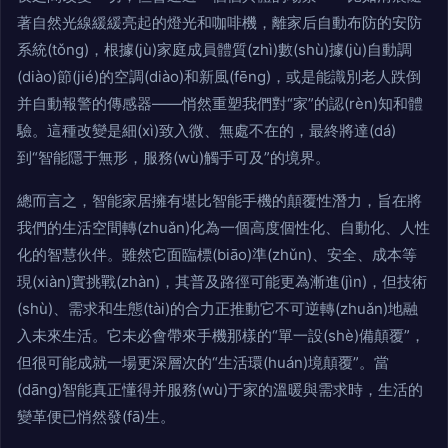
著自然光線緩緩亮起的燈光和咖啡機，離家后自動布防的安防
系統(tǒng)，根據(jù)家庭成員體質(zhì)數(shù)據(jù)自動調
(diào)節(jié)的空調(diào)和新風(fēng)，或是能識別老人跌倒
并自動報警的傳感器——悄然重塑我們對“家”的認(rèn)知和體
驗。這種改變是細(xì)致入微、無處不在的，最終將達(dá)
到“智能隱于無形，服務(wù)觸手可及”的境界。
總而言之，智能家居擁有堪比智能手機的顛覆性潛力，旨在將
我們的生活空間轉(zhuǎn)化為一個高度個性化、自動化、人性
化的智慧伙伴。雖然它面臨標(biāo)準(zhǔn)、安全、成本等
現(xiàn)實挑戰(zhàn)，其普及路徑可能更為漸進(jìn)，但技術
(shù)、需求和生態(tài)的合力正推動它不可逆轉(zhuǎn)地融
入未來生活。它未必會帶來手機那樣的“單一設(shè)備顛覆”，
但很可能成就一場更深層次的“生活環(huán)境顛覆”。當
(dāng)智能真正懂得并服務(wù)于家的溫暖與需求時，生活的
變革便已悄然發(fā)生。