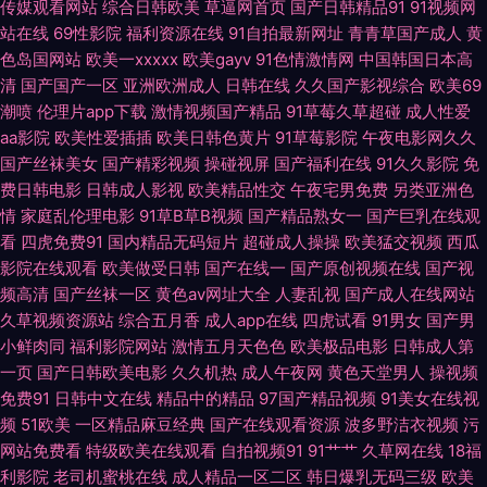
传媒观看网站
综合日韩欧美
草逼网首页
国产日韩精品91
91视频网
站在线
69性影院
福利资源在线
91自拍最新网址
青青草国产成人
黄
蜜桃午夜精品 青青草原香蕉伊人 日本中文字幕MV 亚洲黄色网址 美女爆操
色岛国网站
欧美一xxxxx
欧美gayv
91色情激情网
中国韩国日本高
清
国产国产一区
亚洲欧洲成人
日韩在线
久久国产影视综合
欧美69
另类专区欧美 中文字幕黄色 国产精品黄 欧美色噜噜网 日韩色色 午夜福利
潮喷
伦理片app下载
激情视频国产精品
91草莓久草超碰
成人性爱
aa影院
欧美性爱插插
欧美日韩色黄片
91草莓影院
午夜电影网久久
2000 亚洲夜夜情 91官网在线看 99国产人成精品 超碰大香蕉伊人 岛国青青
国产丝袜美女
国产精彩视频
操碰视屏
国产福利在线
91久久影院
免
费日韩电影
日韩成人影视
欧美精品性交
午夜宅男免费
另类亚洲色
草 国产九一 欧美熟女交 日本抠逼 日韩淫乱视频 午夜福利宅女 做爱丝足网
情
家庭乱伦理电影
91草B草B视频
国产精品熟女一
国产巨乳在线观
看
四虎免费91
国内精品无码短片
超碰成人操操
欧美猛交视频
西瓜
狠狠撸天天艹 久久伊人大 欧美h版在线 成人不卡免费视频 免费入口91 伊人
影院在线观看
欧美做受日韩
国产在线一
国产原创视频在线
国产视
频高清
国产丝袜一区
黄色av网址大全
人妻乱视
国产成人在线网站
大香蕉精品 超碰男女 日韩欧美国产一区 性爱福利社 2026狠狠干 国产精品
久草视频资源站
综合五月香
成人app在线
四虎试看
91男女
国产男
小鲜肉同
福利影院网站
激情五月天色色
欧美极品电影
日韩成人第
片 久草在线欧美 欧美老女肏屄视频 日韩影视 51视频网站 97超碰资源 超碰
一页
国产日韩欧美电影
久久机热
成人午夜网
黄色天堂男人
操视频
免费91
日韩中文在线
精品中的精品
97国产精品视频
91美女在线视
91人人操 国产肏屄片 黄色精东 老司机色综合 日韩国产精品四虎 午夜试看三
频
51欧美
一区精品麻豆经典
国产在线观看资源
波多野洁衣视频
污
网站免费看
特级欧美在线观看
自拍视频91
91艹艹
久草网在线
18福
分钟 91超碰碰在线 91在线欧 岛国片免费 韩日av无码 久久这里有精品6 欧美
利影院
老司机蜜桃在线
成人精品一区二区
韩日爆乳无码三级
欧美