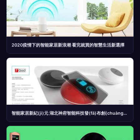
2020疫情下的智能家居新浪潮 看完就買的智慧生活新選擇
智能家居新紀(jì)元 湖北神府智能科技發(fā)布創(chuàng)新產(chǎn)品線