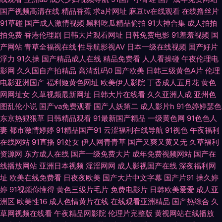
国产视频高清在线
精品香蕉
求a片网址
麻豆tv在线观看
在线撸丝片
色逼 亚洲国产无AV码 91密桃视频 超碰在线中文字幕 国产日韩欧美足交 日本
91草碰
国产成人激情视频
黑料吃瓜精品偷拍
91大神合集
成人拍拍
拍免费
香港伦理剧
日韩大片观看网址
日韩免费电影
91羞羞视频
国
人妖五区 亚洲影院麻豆 avtt五月香 成人性交影院 韩国欧美色图 老司机日日
产网站
青草全福视在线
性导航影视AV
日本一级在线视频
国产好片
浮力
91久操
国产精品成人在线
精品免费看
人人看操碰
午夜伦理电
夜夜 青青青青大香蕉 五月天精品导航 97豆花 国产精品群交 久久伊人在线视
影网
久久国自产拍精品
高清乱码0
国产欧美
日韩三级黄色A片
伦理
电影亚洲国产
福利姬黄色网址
欧美伊人影院
丁香成人五月花
黄色
频 欧日无码 五月天资源站 最新AV www91激情 国产微拍 老司机av影院 人
网网址女
久草视频最新网址
日韩大片在线看
久久亚洲人成
亚州色
图乱伦小说
国产va免费观看
国产人妖第二
成人影片h
91色婷婷瑟色
人操免费网 婷婷性网 91社区网站 超碰日本色 韩国三级大片 伦理片儿 日本久
东京热狠狠草
日韩精品观看
91最新国产精品
一级黄色网
91色色人
妻
都市激情婷婷
91精品国产91
云涩福利在线导航
91视色
午夜福利
在线网站
91直播
91处女
伊人网青青草
国产又爽又黄又无
久草福利
久毛 亚洲第一夜 91青草娱乐 www性福导航 国产黄页 久草主页 欧美性爱变
资源网
东方成人在线
国产一级免费大片
成年免费视频网站
国产在
线播放网站
亚洲日本视频
淫淫网网
成人影视国产在线
深夜福利网
态 性爱C片 97超碰总站 浮力草草视频 精东黄色色 欧美精品3 视频在线观看
址
欧美在线免费看
日夜夜欧美
国产大片中文字幕
国产片91
操久婷
婷
91视频你懂得
黄色三级片毛片
免费电影片
日韩欧美爱爱
成人亚
91 伊人精品大香蕉 91熊猫tv网页 成人精品免费网 老湿影院福利在现 日韩中
洲区
欧美性16
成人色情黄片在线
在线观看亚洲精品
国产热综合
久
草网视频在线看
午夜精品网影院
伦理片完整版
黄视网站在线播放
文字幕豆花 影音先锋国产性爱 aaa青青草网 国产精品剧情 美女91小视频 日