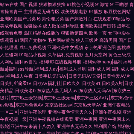
站av在线
国产视频
狠狠擼狠狠擼
91桃色小视频
91激情
91干啪啪
青
青操青青干
主播诱惑无码专区
欧美视频电影
91播放
麻豆桃色网站
亚洲欧美国产另类
欧美伦理另类
国产刺激对白
在线观看91精品
欧
美成年视频
操碰操揉
成人微拍福利导航
亚洲欧美国产日韩
成年在
线观看免费
岛国精品在线播放
狠狠撸第四色
欧美一页
女同电影在
线观看
91网国产尤物在
毛片网站黄色
狼人三级片
高清男同
国产日
韩伦理淫
成年免费视频
亚洲欧美中文视频
东京热亚洲色图
蜜桃成
人超碰网
91精品小视频
久草福利免费视影
五月天堂网
黄色三级成
人网站
福利av自拍|福利HD在线视频导航|福利se导hang|福利se导
航a|福利sss导航|福利成人av|福利成人导航|福利成人网|福利成人网
站|福利成人午夜
日美手机无码AV|日美无码AV天堂|日美性爱AV片|
日美则所偷看tV|日欧AV福利社|日欧久久|日欧美91|日欧美A片|日欧
美精品|日欧美老b
东京热人妻无码人av|东京热人无码AV|东京热三
级片|东京热三级视频|东京热三级无码|东京热三区AV片|东京热色情
av影视|东京热色色AV|东京热社区av|东京热天堂AV
亚洲午夜精品
一区二区|亚洲午夜伦理|亚洲午夜色情天天久久|亚洲午夜视频|亚洲
午夜视频一级|亚洲午夜视频在线观看|亚洲午夜网|亚洲午夜网未来
影院|亚洲午夜未满十八勿入|亚洲午夜无码久久
福利国产馆|福利好
导航官网地址|福利姬av导航|福利姬白浆av|福利姬白浆AV导航|福利