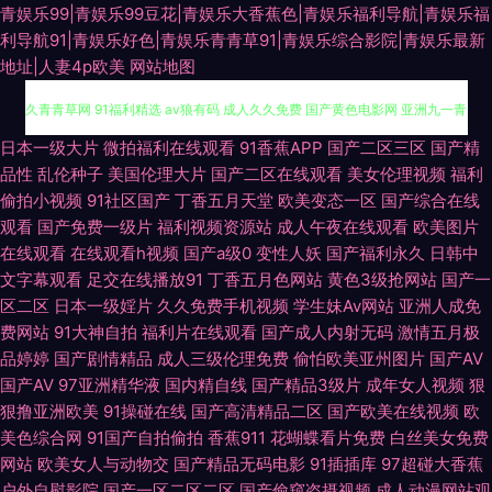
青娱乐99|青娱乐99豆花|青娱乐大香蕉色|青娱乐福利导航|青娱乐福
利导航91|青娱乐好色|青娱乐青青草91|青娱乐综合影院|青娱乐最新
地址|人妻4p欧美
网站地图
日本中文字幕不卡 福利导航第一 日韩欧美福利导航 午夜激情AV导航 伊人久
日本一级大片
微拍福利在线观看
91香蕉APP
国产二区三区
国产精
品性
乱伦种子
美国伦理大片
国产二区在线观看
美女伦理视频
福利
久青青草网 91福利精选 av狼有码 成人久久免费 国产黄色电影网 亚洲九一青
偷拍小视频
91社区国产
丁香五月天堂
欧美变态一区
国产综合在线
观看
国产免费一级片
福利视频资源站
成人午夜在线观看
欧美图片
草 91色se 超碰人人做爱 福利色成人导航 国产狼友99 国产做爱av 激情自拍
在线观看
在线观看h视频
国产a级0
变性人妖
国产福利永久
日韩中
文字幕观看
足交在线播放91
丁香五月色网站
黄色3级抢网站
国产一
区二区
日本一级婬片
久久免费手机视频
学生妹Av网站
亚洲人成免
久久网91 五月天色社区 91九色绿帽夫妻 av先锋影音av 超碰自拍素人 国产
费网站
91大神自拍
福利片在线观看
国产成人内射无码
激情五月极
品婷婷
国产剧情精品
成人三级伦理免费
偷怕欧美亚州图片
国产AV
精品九九 黑料老司机精品 精品卡一在线 精品挑选伊人国产 老司机福利社91
国产AV
97亚洲精华液
国内精自线
国产精品3级片
成年女人视频
狠
狠撸亚洲欧美
91操碰在线
国产高清精品二区
国产欧美在线视频
欧
偷拍白拍青青草 亚洲无码六月天 91福利区 91视频大全 99摸99操 变态另类3
美色综合网
91国产自拍偷拍
香蕉911
花蝴蝶看片免费
白丝美女免费
网站
欧美女人与动物交
国产精品无码电影
91插插库
97超碰大香蕉
超碰人妻在线观看 欧美成人另类 AV夜夜 久久人妻人人草 青娱乐网亚洲av
户外自慰影院
国产一区二区二区
国产偷窥盗摄视频
成人动漫网站观