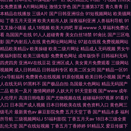
女免费直播
A片网站网址
激情文学色
国产主播第37页
青久青青
日
本精品在线播放
三级A片
国产日韩亚洲综合
91短视频网站
欧美骚网
站
丁香五月天亚洲
欧美大粗吊人妖
深夜福利亚洲
人兽福利导航
91
叉叉操小骚逼
成人18视频
欧美大鸡吧
草逼wwww
久草福利免费试
看
岛国国产在线
91人人超碰青青
美女白丝18禁
91肏比
国产三区电
影
国产内射后入在线
黄色网址网站网址
97超在线视
免费视频网站
精品欧美精品v
欧美操碰
欧美二级片网址
精品成人无码视频
男女午
夜福利影院
欧美三级电影
免费黄色网址
成年版快手
日韩福利无码
四虎四房
亚洲AV在线豆花
亚洲区成人
美女黄片免费观看
三级网站
视频网
成人日韩精品
日韩福利专区
欧美二区女同
国产精品一区91
小x导航福利
免费黄色在线视频
91原创视频
欧美日韩小视频
国产成
人在线无码
91黑料不
国产极品自拍
岛国最大色网站
精品无码国产
二品
欧美一及片
激情网婷婷
人妖大片
91天堂影视
国产www
成年
人伦理片
高清日韩电影
国产尤物视频在线
超碰福利97视屏
91看片
入口
日本国产成人视频
日本日韩欧美在线
黄色资料入口
黄色网三
级毛片
最新黄色av
麻豆影院免费
五月天堂丁香
国产精品水多
福利
所导航
三级视频网站J
51福利影院
丁香五月天av
18日本三级全黄
乱伦天堂
国产在线短视频
丁香五月丁香婷婷
91精品又
爱豆传媒下