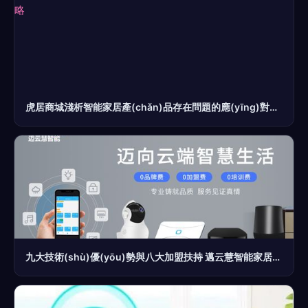
虎居商城淺析智能家居產(chǎn)品存在問題的應(yīng)對策略
九大技術(shù)優(yōu)勢與八大加盟扶持 邁云慧智能家居為您提供全方位的加盟支持