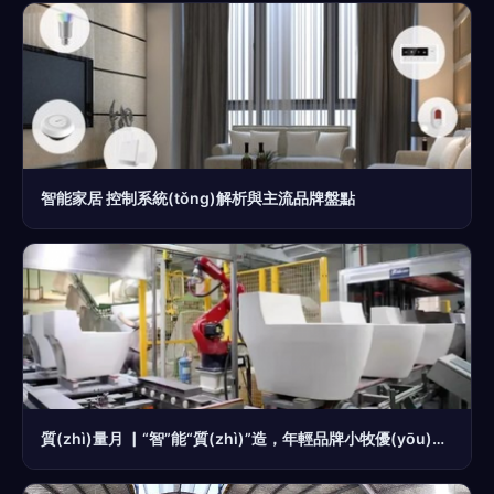
智能家居 控制系統(tǒng)解析與主流品牌盤點
質(zhì)量月 ▏“智”能“質(zhì)”造，年輕品牌小牧優(yōu)品如何打造“冠軍”品質(zhì)？