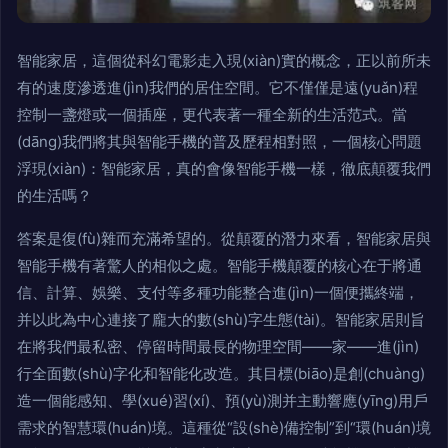
智能家居，這個從科幻電影走入現(xiàn)實的概念，正以前所未
有的速度滲透進(jìn)我們的居住空間。它不僅僅是遠(yuǎn)程
控制一盞燈或一個插座，更代表著一種全新的生活范式。當
(dāng)我們將其與智能手機的普及歷程相對照，一個核心問題
浮現(xiàn)：智能家居，真的會像智能手機一樣，徹底顛覆我們
的生活嗎？
答案是復(fù)雜而充滿希望的。從顛覆的潛力來看，智能家居與
智能手機有著驚人的相似之處。智能手機顛覆的核心在于將通
信、計算、娛樂、支付等多種功能整合進(jìn)一個便攜終端，
并以此為中心連接了龐大的數(shù)字生態(tài)。智能家居則旨
在將我們最私密、停留時間最長的物理空間——家——進(jìn)
行全面數(shù)字化和智能化改造。其目標(biāo)是創(chuàng)
造一個能感知、學(xué)習(xí)、預(yù)測并主動響應(yīng)用戶
需求的智慧環(huán)境。這種從“設(shè)備控制”到“環(huán)境