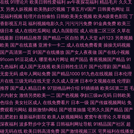
在线
91理论片
欧美日韩性爱福利
av午夜探花福利
精品毛片
久久叉
叉
另类人妖视频
欧美熟妇穴视频
丁香五月V国产
日韩黄色网址
豆
花福利视频
轮理片自拍偷拍
日韩欧美美女视频
欧美A级黄色影院
丁
香影视五月花
福利视频电影久久
污污污污免费
91金典免费
欧美三
级日本
成人在线吃瓜网站
成人岛国影院
成人动漫二区三区
久草在
线最新
日韩精品推荐
国产精品一区自拍
男人天堂
a片123
另类视频
欧美
国产在线直播
亚洲卡一卡二
成人在线免费看黄
操操无码视频
国产高清第一页
91国产在线播放
国产女人夜夜做
国产在线小视频
91com
91豆花成人
哪里有A片网址
精产国品
香蕉视频国产精品
91
九色福利
成人国产无线视
欧美日韩性生活片
国产伦理剧
国产精品
无套无码
成年人网站免费
国产精品1000
91九色在线视频
日本伦理
片在线
三级无码在线天堂
久久成人亚洲
日本中文视频在线
伦理剧
推荐
国产成人精品日本
97甜桃品种介绍
91插插插
欧美SE第二页
毛
片内射女
激情另类欧美一二
国产色视频
孕妇三级av无码
日韩欧美
色综合
美女社区成人
在线免费看片
日本一级
国产传媒视频网站
免
费观看污网站
最新激情h网站
国产喷浆抽搐
宅男久久国产精品
国产
乱肥老妇
最新福利影院
欧美人妖视频网站
窝窝午夜理论
久草视频
深夜福利
波多野步中文字幕
日韩福利网址导航
91精品国产社区
超
碰无码在线
欧美日韩高清免费
国产激情视频三区
宅男福利在线播放