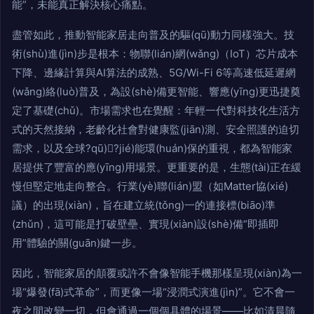
能”，未能真正解決核心痛點。
盡管如此，推動智能家居走向普及的驅(qū)動力同樣強大。技
術(shù)進(jìn)步是根本：物聯(lián)網(wǎng)（IoT）芯片成本
下降、邊緣計算與AI算法的成熟、5G/Wi-Fi 6等高速低延遲網
(wǎng)絡(luò)普及，為設(shè)備更智能、響應(yīng)更迅捷奠
定了基礎(chǔ)。市場需求也在覺醒：年輕一代對科技化生活方
式的天然接納，老齡化社會對健康監(jiān)測、安全照護的迫切
需求，以及全球?qū)?jié)能環(huán)保的重視，都為智能家
居提供了豐富的應(yīng)用場景。更重要的是，生態(tài)正在緩
慢但堅定地走向整合。行業(yè)聯(lián)盟（如Matter協(xié)
議）的出現(xiàn)，旨在建立統(tǒng)一的連接標(biāo)準
(zhǔn)，這可能是打破壁壘、實現(xiàn)設(shè)備“即插即
用”體驗的關(guān)鍵一步。
因此，智能家居的顛覆或許不會像智能手機那樣呈現(xiàn)為一
場“爆發(fā)式革命”，而更像一場“浸潤式演進(jìn)”。它不會一
夜之間改變一切，但會通過一個個具體的場景——比如清晨隨