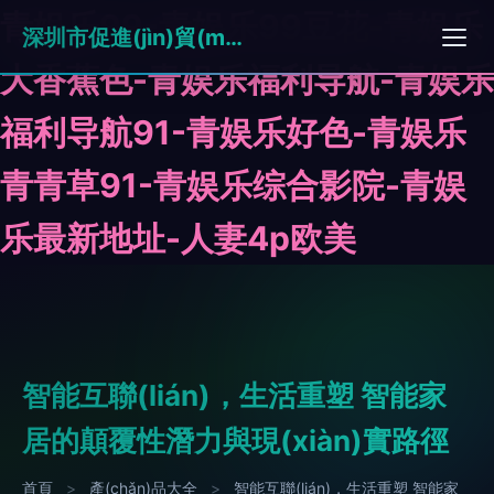
青娱乐99-青娱乐99豆花-青娱乐
深圳市促進(jìn)貿(mào)易有限公司
大香蕉色-青娱乐福利导航-青娱乐
福利导航91-青娱乐好色-青娱乐
青青草91-青娱乐综合影院-青娱
乐最新地址-人妻4p欧美
智能互聯(lián)，生活重塑 智能家
居的顛覆性潛力與現(xiàn)實路徑
首頁
>
產(chǎn)品大全
>
智能互聯(lián)，生活重塑 智能家