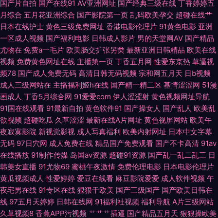
国产片自拍
国产在线91
AV亚洲网址
国产经典三级在线
丁香婷婷五
月综合
五月花亚洲综合
国产影院第一页
乱码欧美孕交
超碰在线艹
韩肏逼片网站 亚洲人妻中出 操操人人 黑丝制服91国产 欧美黄色com 色呦呦
日本在线护士
黄色三级免费网址
香港电影伦理片
91黄色电影
亚洲
一区成人视频
国产福利电影
日韩成人影片
男的天堂网AV
国产精品
中文字幕 在线中文字十页 AV操逼电影 国产精品成人久久 久久伊人导 人人起
尤物在
免费a一毛片
欧美肠交扩张另类
最新亚洲日韩精品
欧美在线
视频
免费黄色网址在线
主播第一页
丁香五月网
性爱东京热
草逼视
碰人人 午夜视频无码 97骚资源 国产91蜜臀人妻 老司机色av 日韩视频福利
频78
国产成人免费无码
高清日韩无码视频
宗和网五月天
日b视频
成人三级网站在
主播福利姬h在线
国产精一精二区
基情涩涩网
51漫
导航 伊人成人版 午夜福利三区 丝袜av导航 91经典免费视频 超碰少妇自拍
画成人
丁香5月综合网
91爱爱com
伊人涩涩射
黄色视频网址导航
91国在线观看
91最新自拍
黄色软件91
国产操女人
国产乱人
欧美乱
麻豆毛片 天天干视频网 91后入美女蜜桃 超碰碰人妻無碼 韩国有码专区 欧美
欲视频
超碰吃瓜
久草涩涩
最新在线A片网址
黄色视屏网站
欧美午
夜寂寞影院
新视觉影视
成人写真福利
欧美内射网址
日本中文字幕
老湿 天堂黄色传媒 91成长人版网 操逼福利导航 老师机黄色A片 四区五区福
无码
97日穴网
成人免费在线
精品国产免费观看
国产不卡高清
91av
在线播放
91制作传媒
岛国av资源
超碰91资源
国产乱一乱二乱三
日
利导航 91传煤 岛国免费在线观看 久久伊人射 日韩性爱免费看 91传媒免费入
韩美女直播
91尤物69
蜜桃午夜激情
免费伦理电影
日本电影伦理片
黄瓜视频成人
性爱婷婷
爱豆在线看
麻豆影院爱爱
成人软件视频
午
口 操丝袜美腿人妻 国内久精品 日韩成人黄色免费 91大神在线看 超碰在线a
夜宅男在线
91专区在线
狠狠干欧美
国产三级国产
国产欧美日韩在
线
97五月天婷婷
日韩在线网
91福利社视频
福利导航
A片三级网站
久草视频8
香蕉APP污视频
艹艹艹插逼
国产精品五月天
狠狠操欧美
久草老女合集在线 日本黄色永久视频 亚洲欧美网址 97青青草草 国产H版在