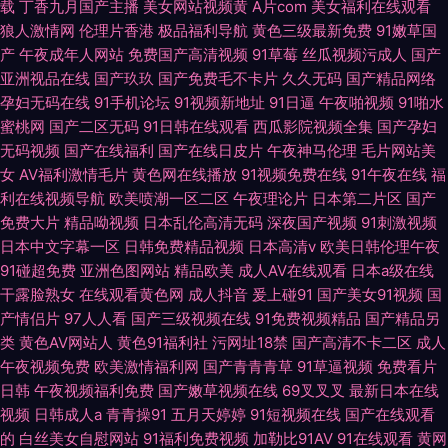
载
丁香九月国产主播
美女网站视频黄
A片com
美女福利在线观看
狼人激情网
伦理片香港
极品福利导航
黄色三级最新免费
91嫩草国
产
午夜成年人网站
免费国产高清视频
91草莓
丝瓜视频污成人
国产
亚洲视品在线
国产玖玖
国产免费毛不卡片
久久无码
国产精品网络
孕妇无码在线
91手机论坛
91视频新地址
91日逼
午夜啪视频
91啪水
蜜桃网
国产二区无码
91日韩在线观看
西瓜影院视频全集
国产孕妇
无码视频
国产在线福利
国产在线日皮片
午夜神马伦理
毛片网站美
女
AV福利激情毛片
黄色网在线播放
91视频免费在线
91午夜在线
福
利在线视频导航
欧美喷潮一区二区
午夜理论片
日本第二片区
国产
免费大片
精品呦视频
日本乱伦高清无码
深夜国产视频
91刺激视频
日本中文字幕一区
日韩免费精品视频
日本高清v
欧美日韩伦理午夜
91碰超免费
亚洲色图网站
精品欧美
成人AV在线观看
日本a级在线
干露脸熟女
在线观看黄色网
成人抖音
爰上碰91
国产美女91视频
国
产情侣片
97人人看
国产三级视频在线
91免费视频精品
国产精品另
类
黄色AV网站人
黄色91福利社
污网址18禁
国产高清不卡二区
成人
午夜视频免费
欧美激情福利网
国产青青青草
91草逼视频
免费看片
日韩
午夜视频福利免费
国产嫩草视频在线
69叉叉叉
最新日本在线
视频
日韩成人a
青青操91
五月天婷婷
91短视频在线
国产在线观看
的
白丝美女自慰网站
91福利免费视频
加勒比91AV
91在线观看
黄网