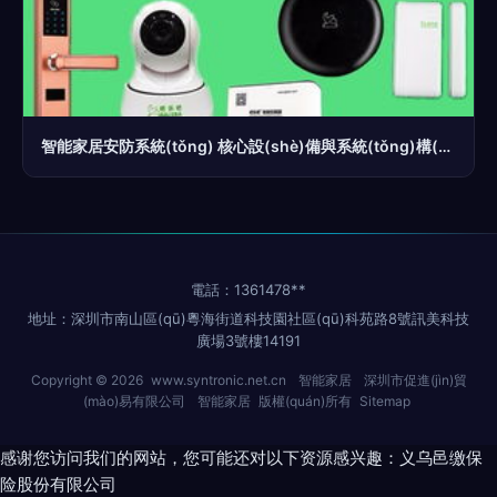
智能家居安防系統(tǒng) 核心設(shè)備與系統(tǒng)構(gòu)成解析
電話：1361478**
地址：深圳市南山區(qū)粵海街道科技園社區(qū)科苑路8號訊美科技
廣場3號樓14191
Copyright © 2026
www.syntronic.net.cn
智能家居
深圳市促進(jìn)貿
(mào)易有限公司
智能家居
版權(quán)所有
Sitemap
感谢您访问我们的网站，您可能还对以下资源感兴趣：义乌邑缴保
险股份有限公司