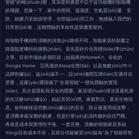
智能”的轉(zhuǎn)變，其深度和廣度不亞于從功能機到智能機
的飛躍。想象一下，家中的照明、溫濕度、空氣質(zhì)量、安
防、娛樂乃至能源管理，全部協(xié)同工作，無縫融入我們的
日常節(jié)奏，這種體驗的革命性是毋庸置疑的。
與智能手機相對清晰的演進(jìn)路徑不同，智能家居的顛覆之
路面臨更獨特的挑戰(zhàn)。首先是碎片化與標(biāo)準(zhǔn)
之爭。目前市場由多個巨頭（如蘋果的HomeKit、谷歌的
Google Home、亞馬遜的Alexa生態(tài)）以及無數(shù)中小
品牌割據(jù)，協(xié)議不一，設(shè)備間互聯(lián)互通存在
壁壘，這嚴(yán)重阻礙了“全屋智能”一體化體驗的實現
(xiàn)。其次是隱私與安全的隱憂。家居環(huán)境涉及最私密
的生活數(shù)據(jù)，如起居習(xí)慣、家庭對話、甚至生物信
息。如何確保這些數(shù)據(jù)的安全，防止被濫用或攻擊，
是消費者最深層的顧慮，也是行業(yè)必須跨越的信任門檻。
再者是成本與實用性平衡。一套完整、流暢的智能家居系統
(tǒng)目前成本不菲，且部分功能被質(zhì)疑為“為了智能而智