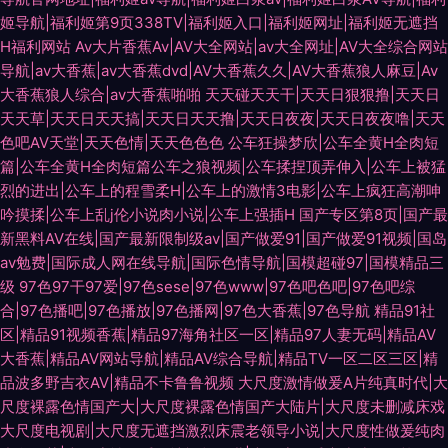
姬导航|福利姬第9页338TV|福利姬入口|福利姬网址|福利姬无遮挡
H福利网站
Av大片香蕉Av|AV大全网站|av大全网址|AV大全综合网站
导航|av大香蕉|av大香蕉dvd|AV大香蕉久久|AV大香蕉狼人麻豆|Av
大香蕉狼人综合|av大香蕉啪啪
天天碰天天干|天天日狠狠撸|天天日
天天草|天天日天天搞|天天日天天撸|天天日夜夜|天天日夜夜噜|天天
色吧AV天堂|天天色情|天天色色色
公车狂操梦欣|公车全黄H全肉短
篇|公车全黄H全肉短篇公车之狼视频|公车揉捏顶弄伸入|公车上被猛
烈的进出|公车上的程雪柔H|公车上的激情3电影|公车上疯狂高潮呻
吟摸揉|公车上乱j伦小说肉小说|公车上强插H
国产专区第8页|国产最
新黑料AV在线|国产最新限制级av|国产做爱91|国产做爱91视频|国岛
av勉费|国际成人网在线导航|国际色情导航|国模超碰97|国模精品三
级
97色97干97爱|97色sese|97色www|97色吧色吧|97色吧综
合|97色播吧|97色播放|97色播网|97色大香蕉|97色导航
精品91社
区|精品91视频香蕉|精品97海角社区一区|精品97人妻无码|精品AV
大香蕉|精品AV网站导航|精品AV综合导航|精品TV一区二区三区|精
品波多野吉衣AV|精品不卡鲁鲁视频
大尺度激情做爰A片纯真时代|大
尺度裸露色情国产大|大尺度裸露色情国产大陆片|大尺度未删减床戏
大尺度电视剧|大尺度无遮挡激烈床震老领导小说|大尺度性做爰纯肉