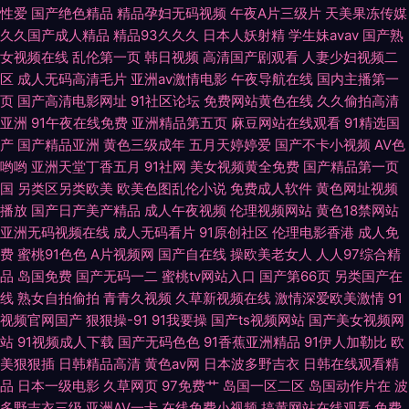
性爱
国产绝色精品
精品孕妇无码视频
午夜A片三级片
天美果冻传媒
久久国产成人精品
精品93久久久
日本人妖射精
学生妹avav
国产熟
线观看 欧美性爱AA 亚洲黄色网址 AⅤ日韩 韩国av在线网址 欧美色色综合 亚
女视频在线
乱伦第一页
韩日视频
高清国产剧观看
人妻少妇视频二
区
成人无码高清毛片
亚洲av激情电影
午夜导航在线
国内主播第一
洲精品在线一 AV大香蕉 国产高清肏屄电影 麻豆性爱视频 熟女人妻素人TS
页
国产高清电影网址
91社区论坛
免费网站黄色在线
久久偷拍高清
亚洲
91午夜在线免费
亚洲精品第五页
麻豆网站在线观看
91精选国
99超碰碰 国产综合色网 人人看人人摸97 伊人干B 精品蜜桃9199 99热这里
产
国产精品亚洲
黄色三级成年
五月天婷婷爱
国产不卡小视频
AV色
哟哟
亚洲天堂丁香五月
91社网
美女视频黄全免费
国产精品第一页
精品 欧美人韩 97伊人网 日本丝袜足交
国
另类区另类欧美
欧美色图乱伦小说
免费成人软件
黄色网址视频
播放
国产日产美产精品
成人午夜视频
伦理视频网站
黄色18禁网站
亚洲无码视频在线
成人无码看片
91原创社区
伦理电影香港
成人免
费
蜜桃91色色
A片视频网
国产自在线
操欧美老女人
人人97综合精
品
岛国免费
国产无码一二
蜜桃tv网站入口
国产第66页
另类国产在
线
熟女自拍偷拍
青青久视频
久草新视频在线
激情深爱欧美激情
91
视频官网国产
狠狠操-91
91我要操
国产ts视频网站
国产美女视频网
站
91视频成人下载
国产无码色色
91香蕉亚洲精品
91伊人加勒比
欧
美狠狠插
日韩精品高清
黄色av网
日本波多野吉衣
日韩在线观看精
品
日本一级电影
久草网页
97免费艹
岛国一区二区
岛国动作片在
波
多野吉衣三级
亚洲AV一卡
在线免费小视频
搞黄网站在线观看
免费