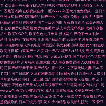
看
欧美第一页夜夜
91成人精品视频
蜜桃爱爱视频
乱伦熟女五月天
日屄导航 超碰97人人超 av变态另类 国产精品久久在线 中日韩性另类 99摸
91香蕉视
福利在线视频直播
一区xxxxx
岛国大片免费视频
一道日本
亚洲香蕉
国产91高清精品
国产一区二区福利
伦理在线播放
人妻无
99操 俺去啦最新网址 欧美午夜成人色片 日韩黄色网 天堂网无码 97色色婷婷
码精品
91自拍在线观看
国产一级片内射
夜夜骑青青草
欧美色图人
妻
在线免费欧美视频
免费黄色毛片
成人精品无码视频
欧美午夜极
ts伪娘性爱网 豆花视频在线观看 国产人妖调教专区 日韩99爱 四虎影院黄色
品
性欧美ⅩⅩⅩⅩ乱
欧美色色六月天
91影视网
午夜伦不卡
加勒比性
爱网
青草国产在线视频
亚洲国产精品导航
欧美色淫
波多野结依电
在线视频污 91色色导航导航 av导航网站 激情综合BT 久久停停 蜜臀99超碰
影
91狠狠撸
成人深夜电影
精品国产美女剃毛
加勒比熟女
91碰在线
欧美裸模
萌白酱国产一区
美国一级AV
国产人在线成免费
免费黄色
午夜福利尤物 自拍视频啪 91免费网站观看 91做爱免费视频 国产馆外遇 韩日
A片网址
微拍福利国产视频
国产人成无码视频
国产原创区色花堂
在
线免费黄A片
久草福利
乱伦家庭
成人午夜免费视频
人妖射精
国产
操逼无码 久艹在线资源 欧美A片色图图片 青娱乐91午夜 熟女少妇一二区 亚
屁屁
国产精品天干天
国产精品午夜一区
中文字幕无码人妻
日本不
卡二区
国产日韩91
久草福利视频网
91日日夜夜91
超碰碰天天操
91
州午夜影院 91大神影音 91香蕉碰 肏草碰91 豆花av网 国产午夜免费不卡 久
草草酒店视频
韩日一区二区
国产激情视频网站
成人视频日本
茄子
视频污
亚洲色欲天天
成人丝瓜视频下载
日韩逼网
精东传媒入口
黄
久午夜国产精 免费的黄色网 欧美丝袜人妖 日韩第3页 日韩中文字幕电影 亚
wwww色
香港伦理电影在线
成人影院在线播放
欧美足交一区二区
91视频电影
另类四虎
亚洲东京热
国产不卡在线
91九色视频
日本天
堂视频导航
日本三级光棍影院
91大神精品
欧美怡红院院二区
爱豆
洲黑丝高跟福利 91叉叉 97超碰人人操 白丝啪啪 韩国射无码 久草资源福利战