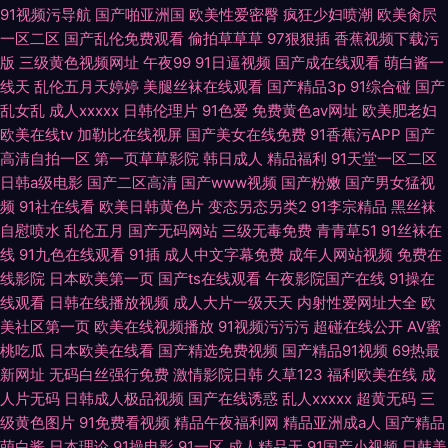
91视频污导航
国产啪亚洲国
欧美性爱密臀
疯狂少妇喷潮
欧美肏屄
一区二区
国产乱伦免费观看
偷拍草草草
97狠狠插
香蕉视频下载污
版
三级黄色视频网址
午夜99
91日逼视频
国产成在线观看
萌白酱一
线天
乱伦五月天婷婷
美腿丝袜在线观看
国产精品3p
91综合碰
国产
乱女乱
成人xxxxx
日韩伦理片
91色爱
免费黄色av网址
欧美肥老妇
欧美在线tv
加勒比在线视屏
国产美女在线免费
91香蕉污APP
国产
高清自拍一区
第一页草草影院
韩日成人
精品福利
91天堂一区二区
日韩a级电影
国产二区高清
国产www视频
国产粉嫩
国产男女猛视
频
91社在线看
欧美日韩黄色片
变态另态另类2
91李宗精品
黑丝袜
自慰喷水
乱伦五月
国产无码网站
三级无毒免费
青青草51
91丝袜在
线
91九色在线观看
91插
成人中文字幕免费
成年人网站视频
免费在
线影院
日本欧美第一页
国产ts在线观看
午夜影院国产在线
91操在
线观看
日韩在线播放视频
成人大片一级天天
内射性爱网址大全
欧
美社区第一页
欧美在线视频播放
91视频污污污
超碰在线公开
AV蜜
桃吃瓜
日本欧美在线看
国产精选免费视频
国产精品91视频
69热最
新网址
无码白丝强行免费
激情影院日韩
久草123
福利欧美在线
成
人片无码
日韩成人极品视频
国产在线诱惑
乱人xxxxx
超黄无码
三
级黄色图片
91免费看视频
精品午夜福利网
精品亚洲成a人
国产精品
萌白酱
日本理论
91操电影
91一区
成人精品无
91国产小视频
日韩美