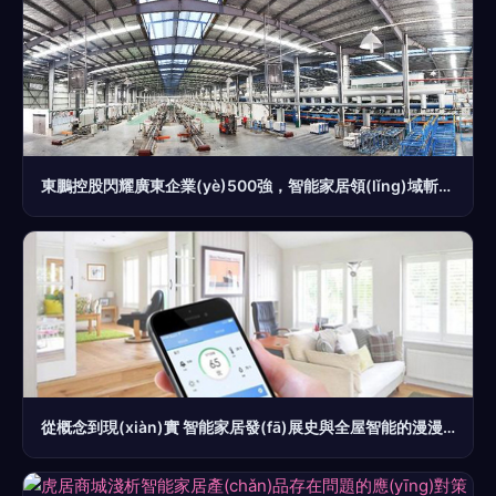
東鵬控股閃耀廣東企業(yè)500強，智能家居領(lǐng)域斬獲四項大獎
從概念到現(xiàn)實 智能家居發(fā)展史與全屋智能的漫漫長路