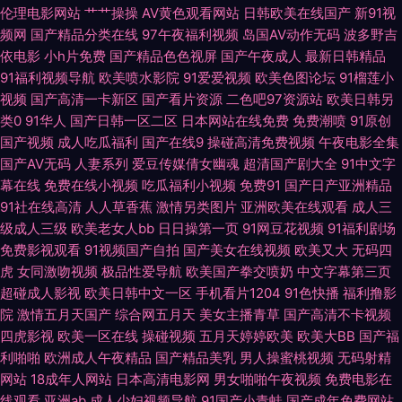
伦理电影网站
艹艹操操
AV黄色观看网站
日韩欧美在线国产
新91视
女生穴 日韩AV淫淫网 亚洲一二三 91碰视频 AV福利在线 超碰性爱 国产h精
频网
国产精品分类在线
97午夜福利视频
岛国AV动作无码
波多野吉
依电影
小h片免费
国产精品色色视屏
国产午夜成人
最新日韩精品
品视频 女优无码导航 日韩A1电影 微拍啪啪啪 影音先锋自拍在线 AA福利在
91福利视频导航
欧美喷水影院
91爱爱视频
欧美色图论坛
91榴莲小
视频
国产高清一卡新区
国产看片资源
二色吧97资源站
欧美日韩另
类0
91华人
国产日韩一区二区
日本网站在线免费
免费潮喷
91原创
线观看 福利网导航 九一豆花网站 欧美h喷 日韩日逼网 午夜福利网成人 AV福
国产视频
成人吃瓜福利
国产在线9
操碰高清免费视频
午夜电影全集
国产AV无码
人妻系列
爱豆传媒倩女幽魂
超清国产剧大全
91中文字
利在线 浮力影院最新地址 精品久久丁香五月 欧美私人激情 日日夜夜精品国
幕在线
免费在线小视频
吃瓜福利小视频
免费91
国产日产亚洲精品
91社在线高清
人人草香蕉
激情另类图片
亚洲欧美在线观看
成人三
产 一区二区免费日本 91中文永久 超碰97久久 极品人妻少妇 欧美经品h片 天
级成人三级
欧美老女人bb
日日操第一页
91网豆花视频
91福利剧场
免费影视观看
91视频国产自拍
国产美女在线视频
欧美又大
无码四
堂资源 亚洲se97 国产情侣久久 欧美日韩中文字幕 色伊人婷婷 在线豆花黑料
虎
女同激吻视频
极品性爱导航
欧美国产拳交喷奶
中文字幕第三页
超碰成人影视
欧美日韩中文一区
手机看片1204
91色快播
福利撸影
9 91在线网址 肏逼导航 精品日韩一 欧美色色资源站 熟女视频免费 中文国产
院
激情五月天国产
综合网五月天
美女主播青草
国产高清不卡视频
四虎影视
欧美一区在线
操碰视频
五月天婷婷欧美
欧美大BB
国产福
99热新网址是 豆花小电影av 黄色天堂网 蜜臀人妻系列 日本性爱中文字幕 五
利啪啪
欧洲成人午夜精品
国产精品美乳
男人操蜜桃视频
无码射精
网站
18成年人网站
日本高清电影网
男女啪啪午夜视频
免费电影在
月丁香婷婷成人 91社区网站 超碰少妇自拍 海角社区少妇 蜜桃麻豆久久 日韩
线观看
亚洲ab
成人少妇视频导航
91国产小青蛙
国产成年免费网站