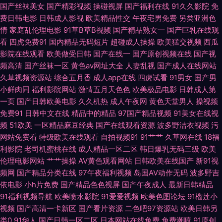
国产丝袜美女
国产精彩视频
操碰视屏
国产福利在线
91久久影院
免
费日韩电影
日韩成人影视
欧美精品性交
午夜宅男免费
另类亚洲色
草 国产九一 欧美熟女交 日本抠逼 日韩淫乱视频 午夜福利宅女 做爱丝足网
情
家庭乱伦理电影
91草B草B视频
国产精品熟女一
国产巨乳在线观
看
四虎免费91
国内精品无码短片
超碰成人操操
欧美猛交视频
西瓜
狠狠撸天天艹 久久伊人大 欧美h版在线 成人不卡免费视频 免费入口91 伊人
影院在线观看
欧美做受日韩
国产在线一
国产原创视频在线
国产视
频高清
国产丝袜一区
黄色av网址大全
人妻乱视
国产成人在线网站
大香蕉精品 超碰男女 日韩欧美国产一区 性爱福利社 2026狠狠干 国产精品
久草视频资源站
综合五月香
成人app在线
四虎试看
91男女
国产男
小鲜肉同
福利影院网站
激情五月天色色
欧美极品电影
日韩成人第
片 久草在线欧美 欧美老女肏屄视频 日韩影视 51视频网站 97超碰资源 超碰
一页
国产日韩欧美电影
久久机热
成人午夜网
黄色天堂男人
操视频
免费91
日韩中文在线
精品中的精品
97国产精品视频
91美女在线视
91人人操 国产肏屄片 黄色精东 老司机色综合 日韩国产精品四虎 午夜试看三
频
51欧美
一区精品麻豆经典
国产在线观看资源
波多野洁衣视频
污
网站免费看
特级欧美在线观看
自拍视频91
91艹艹
久草网在线
18福
分钟 91超碰碰在线 91在线欧 岛国片免费 韩日av无码 久久这里有精品6 欧美
利影院
老司机蜜桃在线
成人精品一区二区
韩日爆乳无码三级
欧美
伦理电影网站
艹艹操操
AV黄色观看网站
日韩欧美在线国产
新91视
女生穴 日韩AV淫淫网 亚洲一二三 91碰视频 AV福利在线 超碰性爱 国产h精
频网
国产精品分类在线
97午夜福利视频
岛国AV动作无码
波多野吉
依电影
小h片免费
国产精品色色视屏
国产午夜成人
最新日韩精品
品视频 女优无码导航 日韩A1电影 微拍啪啪啪 影音先锋自拍在线 AA福利在
91福利视频导航
欧美喷水影院
91爱爱视频
欧美色图论坛
91榴莲小
视频
国产高清一卡新区
国产看片资源
二色吧97资源站
欧美日韩另
类0
91华人
国产日韩一区二区
日本网站在线免费
免费潮喷
91原创
线观看 福利网导航 九一豆花网站 欧美h喷 日韩日逼网 午夜福利网成人 AV福