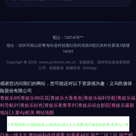
電話：1361478**
地址：深圳市南山區粵海街道科技園社區科苑路8號訊美科技廣場3號樓
14191
Copyright © 2026
www.syntronic.net.cn
智能家居
深圳市促進貿易有限
公司
智能家居
版權所有
Sitemap
感谢您访问我们的网站，您可能还对以下资源感兴趣：义乌邑缴保
险股份有限公司
青娱乐99|青娱乐99豆花|青娱乐大香蕉色|青娱乐福利导航|青娱乐福
利导航91|青娱乐好色|青娱乐青青草91|青娱乐综合影院|青娱乐最新
地址|人妻4p欧美
网站地图
日本中文字幕不卡 福利导航第一 日韩欧美福利导航 午夜激情AV导航 伊人久
日本一级大片
微拍福利在线观看
91香蕉APP
国产二区三区
国产精