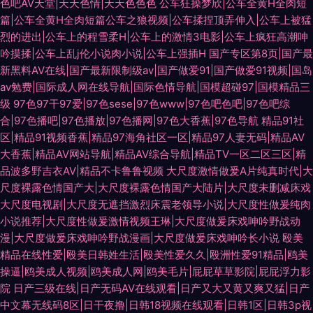
色吧AV天堂|天天色情|天天色色色
公车狂操梦欣|公车全黄H全肉短
篇|公车全黄H全肉短篇公车之狼视频|公车揉捏顶弄伸入|公车上被猛
烈的进出|公车上的程雪柔H|公车上的激情3电影|公车上疯狂高潮呻
吟摸揉|公车上乱j伦小说肉小说|公车上强插H
国产专区第8页|国产最
新黑料AV在线|国产最新限制级av|国产做爱91|国产做爱91视频|国岛
av勉费|国际成人网在线导航|国际色情导航|国模超碰97|国模精品三
级
97色97干97爱|97色sese|97色www|97色吧色吧|97色吧综
合|97色播吧|97色播放|97色播网|97色大香蕉|97色导航
精品91社
区|精品91视频香蕉|精品97海角社区一区|精品97人妻无码|精品AV
大香蕉|精品AV网站导航|精品AV综合导航|精品TV一区二区三区|精
品波多野吉衣AV|精品不卡鲁鲁视频
大尺度激情做爰A片纯真时代|大
尺度裸露色情国产大|大尺度裸露色情国产大陆片|大尺度未删减床戏
大尺度电视剧|大尺度无遮挡激烈床震老领导小说|大尺度性做爰纯肉
小说推荐|大尺度性做爰激情视频王琳|大尺度做爰床戏呻吟野战动
漫|大尺度做爰床戏呻吟野战漫画|大尺度做爰床戏呻吟长小说
殴美
精品在线性爱|殴美日韩姓生活|殴美性爱久久|殴洲性爱91精品|鸥美
操逼|鸥美成人视频|鸥美成人网|鸥美毛片|屁屁草草影院|屁屁浮力影
院
日产三级在线|日产无码AV在线观看|日产又大又黄又爽又猛|日产
中文幕无线码8区|日干夜撸|日韩18视频在线观看|日韩1区|日韩3p视