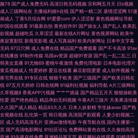
频78
国产成人免费无码
高清日韩无码视频
宗和网五月天
日b视频
成人三级网站在
主播福利姬h在线
国产精一精二区
基情涩涩网
51漫
导航 伊人成人版 午夜福利三区 丝袜av导航 91经典免费视频 超碰少妇自拍
画成人
丁香5月综合网
91爱爱com
伊人涩涩射
黄色视频网址导航
91国在线观看
91最新自拍
黄色软件91
国产操女人
国产乱人
欧美乱
麻豆毛片 天天干视频网 91后入美女蜜桃 超碰碰人妻無碼 韩国有码专区 欧美
欲视频
超碰吃瓜
久草涩涩
最新在线A片网址
黄色视屏网站
欧美午
夜寂寞影院
新视觉影视
成人写真福利
欧美内射网址
日本中文字幕
老湿 天堂黄色传媒 91成长人版网 操逼福利导航 老师机黄色A片 四区五区福
无码
97日穴网
成人免费在线
精品国产免费观看
国产不卡高清
91av
在线播放
91制作传媒
岛国av资源
超碰91资源
国产乱一乱二乱三
日
利导航 91传煤 岛国免费在线观看 久久伊人射 日韩性爱免费看 91传媒免费入
韩美女直播
91尤物69
蜜桃午夜激情
免费伦理电影
日本电影伦理片
黄瓜视频成人
性爱婷婷
爱豆在线看
麻豆影院爱爱
成人软件视频
午
口 操丝袜美腿人妻 国内久精品 日韩成人黄色免费 91大神在线看 超碰在线a
夜宅男在线
91专区在线
狠狠干欧美
国产三级国产
国产欧美日韩在
线
97五月天婷婷
日韩在线网
91福利社视频
福利导航
A片三级网站
久草视频8
香蕉APP污视频
艹艹艹插逼
国产精品五月天
狠狠操欧美
久草老女合集在线 日本黄色永久视频 亚洲欧美网址 97青青草草 国产H版在
性爱
国产绝色精品
精品孕妇无码视频
午夜A片三级片
天美果冻传媒
久久国产成人精品
精品93久久久
日本人妖射精
学生妹avav
国产熟
线观看 欧美性爱AA 亚洲黄色网址 AⅤ日韩 韩国av在线网址 欧美色色综合 亚
女视频在线
乱伦第一页
韩日视频
高清国产剧观看
人妻少妇视频二
区
成人无码高清毛片
亚洲av激情电影
午夜导航在线
国内主播第一
洲精品在线一 AV大香蕉 国产高清肏屄电影 麻豆性爱视频 熟女人妻素人TS
页
国产高清电影网址
91社区论坛
免费网站黄色在线
久久偷拍高清
亚洲
91午夜在线免费
亚洲精品第五页
麻豆网站在线观看
91精选国