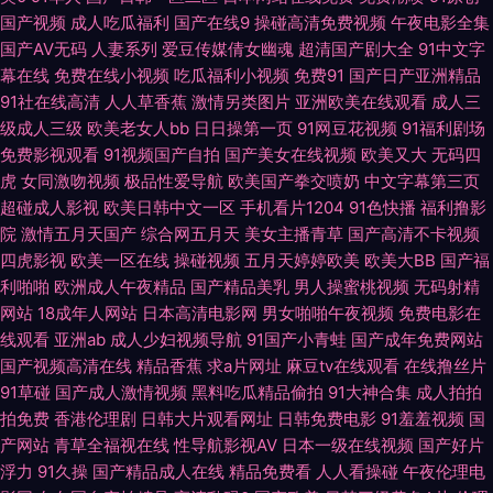
国产视频
成人吃瓜福利
国产在线9
操碰高清免费视频
午夜电影全集
国产AV无码
人妻系列
爱豆传媒倩女幽魂
超清国产剧大全
91中文字
利在线 浮力影院最新地址 精品久久丁香五月 欧美私人激情 日日夜夜精品国
幕在线
免费在线小视频
吃瓜福利小视频
免费91
国产日产亚洲精品
91社在线高清
人人草香蕉
激情另类图片
亚洲欧美在线观看
成人三
产 一区二区免费日本 91中文永久 超碰97久久 极品人妻少妇 欧美经品h片 天
级成人三级
欧美老女人bb
日日操第一页
91网豆花视频
91福利剧场
免费影视观看
91视频国产自拍
国产美女在线视频
欧美又大
无码四
堂资源 亚洲se97 国产情侣久久 欧美日韩中文字幕 色伊人婷婷 在线豆花黑料
虎
女同激吻视频
极品性爱导航
欧美国产拳交喷奶
中文字幕第三页
超碰成人影视
欧美日韩中文一区
手机看片1204
91色快播
福利撸影
9 91在线网址 肏逼导航 精品日韩一 欧美色色资源站 熟女视频免费 中文国产
院
激情五月天国产
综合网五月天
美女主播青草
国产高清不卡视频
四虎影视
欧美一区在线
操碰视频
五月天婷婷欧美
欧美大BB
国产福
99热新网址是 豆花小电影av 黄色天堂网 蜜臀人妻系列 日本性爱中文字幕 五
利啪啪
欧洲成人午夜精品
国产精品美乳
男人操蜜桃视频
无码射精
网站
18成年人网站
日本高清电影网
男女啪啪午夜视频
免费电影在
月丁香婷婷成人 91社区网站 超碰少妇自拍 海角社区少妇 蜜桃麻豆久久 日韩
线观看
亚洲ab
成人少妇视频导航
91国产小青蛙
国产成年免费网站
国产视频高清在线
精品香蕉
求a片网址
麻豆tv在线观看
在线撸丝片
色逼 亚洲国产无AV码 91密桃视频 超碰在线中文字幕 国产日韩欧美足交 日本
91草碰
国产成人激情视频
黑料吃瓜精品偷拍
91大神合集
成人拍拍
拍免费
香港伦理剧
日韩大片观看网址
日韩免费电影
91羞羞视频
国
人妖五区 亚洲影院麻豆 avtt五月香 成人性交影院 韩国欧美色图 老司机日日
产网站
青草全福视在线
性导航影视AV
日本一级在线视频
国产好片
浮力
91久操
国产精品成人在线
精品免费看
人人看操碰
午夜伦理电
夜夜 青青青青大香蕉 五月天精品导航 97豆花 国产精品群交 久久伊人在线视