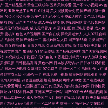
99超碰碰 国产综合色网 人人看人人摸97 伊人干B 精品蜜桃9199 99热这里
产
国产精品亚洲
黄色三级成年
五月天婷婷爱
国产不卡小视频
AV色
哟哟
亚洲天堂丁香五月
91社网
美女视频黄全免费
国产精品第一页
精品 欧美人韩 97伊人网 日本丝袜足交
国
另类区另类欧美
欧美色图乱伦小说
免费成人软件
黄色网址视频
播放
国产日产美产精品
成人午夜视频
伦理视频网站
黄色18禁网站
亚洲无码视频在线
成人无码看片
91原创社区
伦理电影香港
成人免
费
蜜桃91色色
A片视频网
国产自在线
操欧美老女人
人人97综合精
品
岛国免费
国产无码一二
蜜桃tv网站入口
国产第66页
另类国产在
线
熟女自拍偷拍
青青久视频
久草新视频在线
激情深爱欧美激情
91
视频官网国产
狠狠操-91
91我要操
国产ts视频网站
国产美女视频网
站
91视频成人下载
国产无码色色
91香蕉亚洲精品
91伊人加勒比
欧
美狠狠插
日韩精品高清
黄色av网
日本波多野吉衣
日韩在线观看精
品
日本一级电影
久草网页
97免费艹
岛国一区二区
岛国动作片在
波
多野吉衣三级
亚洲AV一卡
在线免费小视频
搞黄网站在线观看
免费
色情A片网扯
91资源在线视频
蜜桃视频网站
91中文
国产在线视频
福利爱爱网址
岛国搬运工首页
伦理朋友的妈妈
丝袜女同
日韩性爱
网址
在线观看日本黄
亚洲国产第一网站
国产99不卡
66精品视频
国
产精品探花一区
成人免费国产大片
国产在线网址观看
欧美激情日韩
国产精品无码亚洲
国产一区二区黄片
喷潮一区
福利姬足交在线看