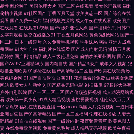
品性
乱伦种子
美国伦理大片
国产二区在线观看
美女伦理视频
福利
久青青草网 91福利精选 av狼有码 成人久久免费 国产黄色电影网 亚洲九一青
偷拍小视频
91社区国产
丁香五月天堂
欧美变态一区
国产综合在线
观看
国产免费一级片
福利视频资源站
成人午夜在线观看
欧美图片
草 91色se 超碰人人做爱 福利色成人导航 国产狼友99 国产做爱av 激情自拍
在线观看
在线观看h视频
国产a级0
变性人妖
国产福利永久
日韩中
文字幕观看
足交在线播放91
丁香五月色网站
黄色3级抢网站
国产一
区二区
日本一级婬片
久久免费手机视频
学生妹Av网站
亚洲人成免
久久网91 五月天色社区 91九色绿帽夫妻 av先锋影音av 超碰自拍素人 国产
费网站
91大神自拍
福利片在线观看
国产成人内射无码
激情五月极
品婷婷
国产剧情精品
成人三级伦理免费
偷怕欧美亚州图片
国产AV
精品九九 黑料老司机精品 精品卡一在线 精品挑选伊人国产 老司机福利社91
国产AV
97亚洲精华液
国内精自线
国产精品3级片
成年女人视频
狠
狠撸亚洲欧美
91操碰在线
国产高清精品二区
国产欧美在线视频
欧
偷拍白拍青青草 亚洲无码六月天 91福利区 91视频大全 99摸99操 变态另类3
美色综合网
91国产自拍偷拍
香蕉911
花蝴蝶看片免费
白丝美女免费
网站
欧美女人与动物交
国产精品无码电影
91插插库
97超碰大香蕉
超碰人妻在线观看 欧美成人另类 AV夜夜 久久人妻人人草 青娱乐网亚洲av
户外自慰影院
国产一区二区二区
国产偷窥盗摄视频
成人动漫网站观
看
欧美第一页夜夜
91成人精品视频
蜜桃爱爱视频
乱伦熟女五月天
日屄导航 超碰97人人超 av变态另类 国产精品久久在线 中日韩性另类 99摸
91香蕉视
福利在线视频直播
一区xxxxx
岛国大片免费视频
一道日本
亚洲香蕉
国产91高清精品
国产一区二区福利
伦理在线播放
人妻无
99操 俺去啦最新网址 欧美午夜成人色片 日韩黄色网 天堂网无码 97色色婷婷
码精品
91自拍在线观看
国产一级片内射
夜夜骑青青草
欧美色图人
妻
在线免费欧美视频
免费黄色毛片
成人精品无码视频
欧美午夜极
ts伪娘性爱网 豆花视频在线观看 国产人妖调教专区 日韩99爱 四虎影院黄色