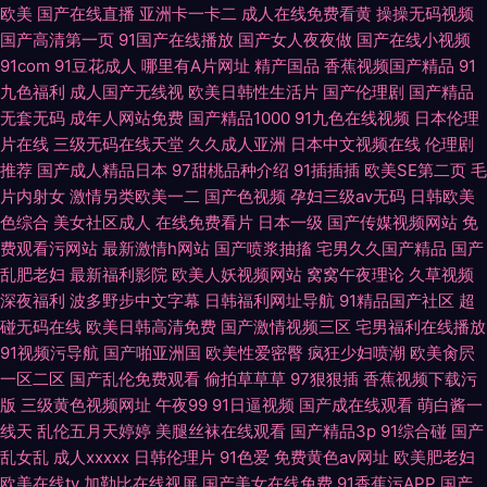
欧美
国产在线直播
亚洲卡一卡二
成人在线免费看黄
操操无码视频
国产高清第一页
91国产在线播放
国产女人夜夜做
国产在线小视频
91com
91豆花成人
哪里有A片网址
精产国品
香蕉视频国产精品
91
九色福利
成人国产无线视
欧美日韩性生活片
国产伦理剧
国产精品
无套无码
成年人网站免费
国产精品1000
91九色在线视频
日本伦理
片在线
三级无码在线天堂
久久成人亚洲
日本中文视频在线
伦理剧
推荐
国产成人精品日本
97甜桃品种介绍
91插插插
欧美SE第二页
毛
片内射女
激情另类欧美一二
国产色视频
孕妇三级av无码
日韩欧美
色综合
美女社区成人
在线免费看片
日本一级
国产传媒视频网站
免
费观看污网站
最新激情h网站
国产喷浆抽搐
宅男久久国产精品
国产
乱肥老妇
最新福利影院
欧美人妖视频网站
窝窝午夜理论
久草视频
深夜福利
波多野步中文字幕
日韩福利网址导航
91精品国产社区
超
碰无码在线
欧美日韩高清免费
国产激情视频三区
宅男福利在线播放
91视频污导航
国产啪亚洲国
欧美性爱密臀
疯狂少妇喷潮
欧美肏屄
一区二区
国产乱伦免费观看
偷拍草草草
97狠狠插
香蕉视频下载污
版
三级黄色视频网址
午夜99
91日逼视频
国产成在线观看
萌白酱一
线天
乱伦五月天婷婷
美腿丝袜在线观看
国产精品3p
91综合碰
国产
乱女乱
成人xxxxx
日韩伦理片
91色爱
免费黄色av网址
欧美肥老妇
欧美在线tv
加勒比在线视屏
国产美女在线免费
91香蕉污APP
国产