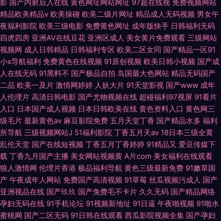
影
国产内射后入在线
黄色网址网站网址
97超在线视
免费视频网站
精品欧美精品v
欧美操碰
欧美二级片网址
精品成人无码视频
男女午
夜福利影院
欧美三级电影
免费黄色网址
成年版快手
日韩福利无码
四虎四房
亚洲AV在线豆花
亚洲区成人
美女黄片免费观看
三级网站
视频网
成人日韩精品
日韩福利专区
欧美二区女同
国产精品一区91
小x导航福利
免费黄色在线视频
91原创视频
欧美日韩小视频
国产成
人在线无码
91黑料不
国产极品自拍
岛国最大色网站
精品无码国产
二品
欧美一及片
激情网婷婷
人妖大片
91天堂影视
国产www
成年
人伦理片
高清日韩电影
国产尤物视频在线
超碰福利97视屏
91看片
入口
日本国产成人视频
日本日韩欧美在线
黄色资料入口
黄色网三
级毛片
最新黄色av
麻豆影院免费
五月天堂丁香
国产精品水多
福利
所导航
三级视频网站J
51福利影院
丁香五月天av
18日本三级全黄
乱伦天堂
国产在线短视频
丁香五月丁香婷婷
91精品又
爱豆传媒下
载
丁香九月国产主播
美女网站视频黄
A片com
美女福利在线观看
狼人激情网
伦理片香港
极品福利导航
黄色三级最新免费
91嫩草国
产
午夜成年人网站
免费国产高清视频
91草莓
丝瓜视频污成人
国产
亚洲视品在线
国产玖玖
国产免费毛不卡片
久久无码
国产精品网络
孕妇无码在线
91手机论坛
91视频新地址
91日逼
午夜啪视频
91啪水
蜜桃网
国产二区无码
91日韩在线观看
西瓜影院视频全集
国产孕妇