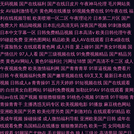
无码视频
国产在线福利
国产在线日皮片
午夜神马伦理
毛片网站美
女
AV福利激情毛片
黄色网在线播放
91视频免费在线
91午夜在线
福
利在线视频导航
欧美喷潮一区二区
午夜理论片
日本第二片区
国产
免费大片
精品呦视频
日本乱伦高清无码
深夜国产视频
91刺激视频
日本中文字幕一区
日韩免费精品视频
日本高清v
欧美日韩伦理午夜
91碰超免费
亚洲色图网站
精品欧美
成人AV在线观看
日本a级在线
干露脸熟女
在线观看黄色网
成人抖音
爰上碰91
国产美女91视频
国
产情侣片
97人人看
国产三级视频在线
91免费视频精品
国产精品另
类
黄色AV网站人
黄色91福利社
污网址18禁
国产高清不卡二区
成人
午夜视频免费
欧美激情福利网
国产青青青草
91草逼视频
免费看片
日韩
午夜视频福利免费
国产嫩草视频在线
69叉叉叉
最新日本在线
视频
日韩成人a
青青操91
五月天婷婷
91短视频在线
国产在线观看
的
白丝美女自慰网站
91福利免费视频
加勒比91AV
91在线观看
黄网
站av在线
国产视频
狠狠擼狠狠擼
91桃色小视频
91激情
91干啪啪
青
青操青青干
主播诱惑无码专区
欧美视频电影
91播放
麻豆桃色网站
亚洲欧美国产另类
欧美伦理另类
国产刺激对白
在线观看91精品
欧
美成年视频
操碰操揉
成人微拍福利导航
亚洲欧美国产日韩
成年在
线观看免费
岛国精品在线播放
狠狠撸第四色
欧美一页
女同电影在
线观看
91网国产尤物在
毛片网站黄色
狼人三级片
高清男同
国产日