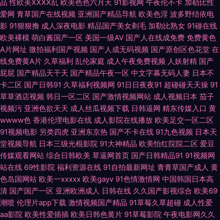
品
性欧美ⅩⅩⅩⅩ乱
欧美色色六月天
91影视网
午夜伦不卡
加勒比性
爱网
青草国产在线视频
亚洲国产精品导航
欧美色淫
波多野结依电
在线视频污 91色色导航导航 av导航网站 激情综合BT 久久停停 蜜臀99超碰
影
91狠狠撸
成人深夜电影
精品国产美女剃毛
加勒比熟女
91碰在线
欧美裸模
萌白酱国产一区
美国一级AV
国产人在线成免费
免费黄色
午夜福利尤物 自拍视频啪 91免费网站观看 91做爱免费视频 国产馆外遇 韩日
A片网址
微拍福利国产视频
国产人成无码视频
国产原创区色花堂
在
线免费黄A片
久草福利
乱伦家庭
成人午夜免费视频
人妖射精
国产
操逼无码 久艹在线资源 欧美A片色图图片 青娱乐91午夜 熟女少妇一二区 亚
屁屁
国产精品天干天
国产精品午夜一区
中文字幕无码人妻
日本不
卡二区
国产日韩91
久草福利视频网
91日日夜夜91
超碰碰天天操
91
州午夜影院 91大神影音 91香蕉碰 肏草碰91 豆花av网 国产午夜免费不卡 久
草草酒店视频
韩日一区二区
国产激情视频网站
成人视频日本
茄子
视频污
亚洲色欲天天
成人丝瓜视频下载
日韩逼网
精东传媒入口
黄
久午夜国产精 免费的黄色网 欧美丝袜人妖 日韩第3页 日韩中文字幕电影 亚
wwww色
香港伦理电影在线
成人影院在线播放
欧美足交一区二区
91视频电影
另类四虎
亚洲东京热
国产不卡在线
91九色视频
日本天
堂视频导航
日本三级光棍影院
91大神精品
欧美怡红院院二区
爱豆
洲黑丝高跟福利 91叉叉 97超碰人人操 白丝啪啪 韩国射无码 久草资源福利战
传媒观看网站
综合日韩欧美
草逼网首页
国产日韩精品91
91视频网
站在线
69性影院
福利资源在线
91自拍最新网址
青青草国产成人
黄
蜜桃午夜精品 青青草原香蕉伊人 日本中文字幕MV 亚洲黄色网址 美女爆操
色岛国网站
欧美一xxxxx
欧美gayv
91色情激情网
中国韩国日本高
清
国产国产一区
亚洲欧洲成人
日韩在线
久久国产影视综合
欧美69
另类专区欧美 中文字幕黄色 国产精品黄 欧美色噜噜网 日韩色色 午夜福利
潮喷
伦理片app下载
激情视频国产精品
91草莓久草超碰
成人性爱
aa影院
欧美性爱插插
欧美日韩色黄片
91草莓影院
午夜电影网久久
2000 亚洲夜夜情 91官网在线看 99国产人成精品 超碰大香蕉伊人 岛国青青