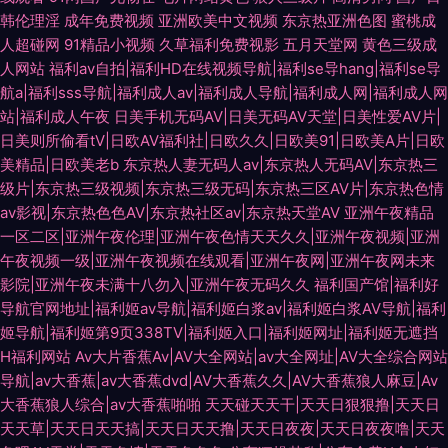
韩伦理淫
成年免费视频
亚洲欧美中文视频
东京热亚洲色图
蜜桃成
人超碰网
91精品小视频
久草福利免费视影
五月天堂网
黄色三级成
人网站
福利av自拍|福利HD在线视频导航|福利se导hang|福利se导
航a|福利sss导航|福利成人av|福利成人导航|福利成人网|福利成人网
站|福利成人午夜
日美手机无码AV|日美无码AV天堂|日美性爱AV片|
日美则所偷看tV|日欧AV福利社|日欧久久|日欧美91|日欧美A片|日欧
美精品|日欧美老b
东京热人妻无码人av|东京热人无码AV|东京热三
级片|东京热三级视频|东京热三级无码|东京热三区AV片|东京热色情
av影视|东京热色色AV|东京热社区av|东京热天堂AV
亚洲午夜精品
一区二区|亚洲午夜伦理|亚洲午夜色情天天久久|亚洲午夜视频|亚洲
午夜视频一级|亚洲午夜视频在线观看|亚洲午夜网|亚洲午夜网未来
影院|亚洲午夜未满十八勿入|亚洲午夜无码久久
福利国产馆|福利好
导航官网地址|福利姬av导航|福利姬白浆av|福利姬白浆AV导航|福利
姬导航|福利姬第9页338TV|福利姬入口|福利姬网址|福利姬无遮挡
H福利网站
Av大片香蕉Av|AV大全网站|av大全网址|AV大全综合网站
导航|av大香蕉|av大香蕉dvd|AV大香蕉久久|AV大香蕉狼人麻豆|Av
大香蕉狼人综合|av大香蕉啪啪
天天碰天天干|天天日狠狠撸|天天日
天天草|天天日天天搞|天天日天天撸|天天日夜夜|天天日夜夜噜|天天