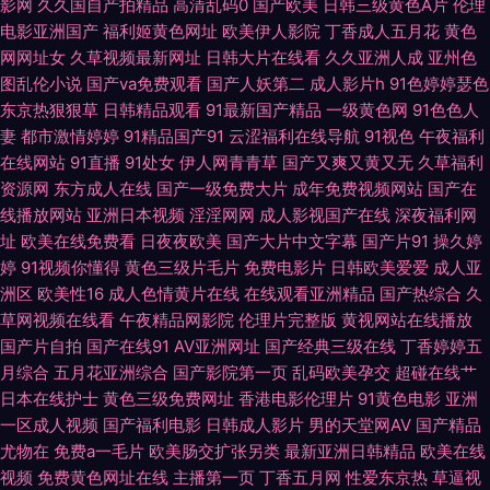
影网
久久国自产拍精品
高清乱码0
国产欧美
日韩三级黄色A片
伦理
电影亚洲国产
福利姬黄色网址
欧美伊人影院
丁香成人五月花
黄色
频 欧日无码 五月天资源站 最新AV www91激情 国产微拍 老司机av影院 人
网网址女
久草视频最新网址
日韩大片在线看
久久亚洲人成
亚州色
图乱伦小说
国产va免费观看
国产人妖第二
成人影片h
91色婷婷瑟色
人操免费网 婷婷性网 91社区网站 超碰日本色 韩国三级大片 伦理片儿 日本久
东京热狠狠草
日韩精品观看
91最新国产精品
一级黄色网
91色色人
妻
都市激情婷婷
91精品国产91
云涩福利在线导航
91视色
午夜福利
在线网站
91直播
91处女
伊人网青青草
国产又爽又黄又无
久草福利
久毛 亚洲第一夜 91青草娱乐 www性福导航 国产黄页 久草主页 欧美性爱变
资源网
东方成人在线
国产一级免费大片
成年免费视频网站
国产在
线播放网站
亚洲日本视频
淫淫网网
成人影视国产在线
深夜福利网
态 性爱C片 97超碰总站 浮力草草视频 精东黄色色 欧美精品3 视频在线观看
址
欧美在线免费看
日夜夜欧美
国产大片中文字幕
国产片91
操久婷
婷
91视频你懂得
黄色三级片毛片
免费电影片
日韩欧美爱爱
成人亚
91 伊人精品大香蕉 91熊猫tv网页 成人精品免费网 老湿影院福利在现 日韩中
洲区
欧美性16
成人色情黄片在线
在线观看亚洲精品
国产热综合
久
草网视频在线看
午夜精品网影院
伦理片完整版
黄视网站在线播放
文字幕豆花 影音先锋国产性爱 aaa青青草网 国产精品剧情 美女91小视频 日
国产片自拍
国产在线91
AV亚洲网址
国产经典三级在线
丁香婷婷五
月综合
五月花亚洲综合
国产影院第一页
乱码欧美孕交
超碰在线艹
韩肏逼片网站 亚洲人妻中出 操操人人 黑丝制服91国产 欧美黄色com 色呦呦
日本在线护士
黄色三级免费网址
香港电影伦理片
91黄色电影
亚洲
一区成人视频
国产福利电影
日韩成人影片
男的天堂网AV
国产精品
中文字幕 在线中文字十页 AV操逼电影 国产精品成人久久 久久伊人导 人人起
尤物在
免费a一毛片
欧美肠交扩张另类
最新亚洲日韩精品
欧美在线
视频
免费黄色网址在线
主播第一页
丁香五月网
性爱东京热
草逼视
碰人人 午夜视频无码 97骚资源 国产91蜜臀人妻 老司机色av 日韩视频福利