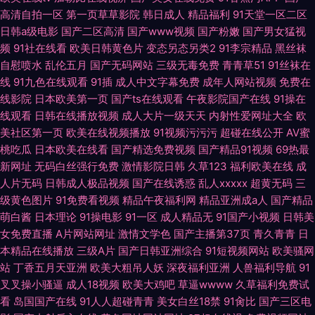
高清自拍一区
第一页草草影院
韩日成人
精品福利
91天堂一区二区
日韩a级电影
国产二区高清
国产www视频
国产粉嫩
国产男女猛视
频
91社在线看
欧美日韩黄色片
变态另态另类2
91李宗精品
黑丝袜
自慰喷水
乱伦五月
国产无码网站
三级无毒免费
青青草51
91丝袜在
线
91九色在线观看
91插
成人中文字幕免费
成年人网站视频
免费在
线影院
日本欧美第一页
国产ts在线观看
午夜影院国产在线
91操在
线观看
日韩在线播放视频
成人大片一级天天
内射性爱网址大全
欧
美社区第一页
欧美在线视频播放
91视频污污污
超碰在线公开
AV蜜
桃吃瓜
日本欧美在线看
国产精选免费视频
国产精品91视频
69热最
新网址
无码白丝强行免费
激情影院日韩
久草123
福利欧美在线
成
人片无码
日韩成人极品视频
国产在线诱惑
乱人xxxxx
超黄无码
三
级黄色图片
91免费看视频
精品午夜福利网
精品亚洲成a人
国产精品
萌白酱
日本理论
91操电影
91一区
成人精品无
91国产小视频
日韩美
女免费直播
A片网站网址
激情文学色
国产主播第37页
青久青青
日
本精品在线播放
三级A片
国产日韩亚洲综合
91短视频网站
欧美骚网
站
丁香五月天亚洲
欧美大粗吊人妖
深夜福利亚洲
人兽福利导航
91
叉叉操小骚逼
成人18视频
欧美大鸡吧
草逼wwww
久草福利免费试
看
岛国国产在线
91人人超碰青青
美女白丝18禁
91肏比
国产三区电