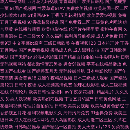
成人午夜网址
五月花无码视频
青青草国产
欧美日韩乱
国产屁屁第
一页
91国产视频网
性爱草逼91AV
免费欧美视频
欧美岛国一区二区
少妇喷水18禁
51漫画APP
丁香五月花激情网
欧美爱爱tv视频
免费
五月丁香视频
97香蕉超级碰碰
国产免费看二区
三级黄色片网站
综
合网黄
在线播放观看
欧美电影在线
伦理片在哪里看
蜜桃午夜网
久
草资源在
日本三级大全
久久福利
福利所导航视频
成人片免费
国产
第9页
中文字幕bt原声
三级日韩欧美
午夜视频123
日本推理片
丁香
五月网站
国产免费看视频
极品成人色
成人黑料自拍
国产日韩欧美
网站
国产无码av
老湿A片影院
国产精品自拍偷拍
牛牛影院A片
日韩
无码视频网站
都市激情变态另类
男女91视频
字幕在线精品播放
免
费国产在线看
国产婷婷五月天
无码传媒导航
日本电影伦理
国产午
夜高清
美女黄色18
亚洲午夜精品视频
日本三级成人观看
国产精品
第12页
日韩午夜场
成人视频高清免费
伦理在线影视
成人三级视频
在线
91理论片
欧美日韩性爱福利
av午夜探花福利
精品毛片
久久叉
叉
另类人妖视频
欧美熟妇穴视频
丁香五月V国产
日韩黄色网址
豆
花福利视频
轮理片自拍偷拍
日韩欧美美女视频
欧美A级黄色影院
丁
香影视五月花
福利视频电影久久
污污污污免费
91金典免费
欧美三
级日本
成人在线吃瓜网站
成人岛国影院
成人动漫二区三区
久草在
线最新
日韩精品推荐
国产精品一区自拍
男人天堂
a片123
另类视频