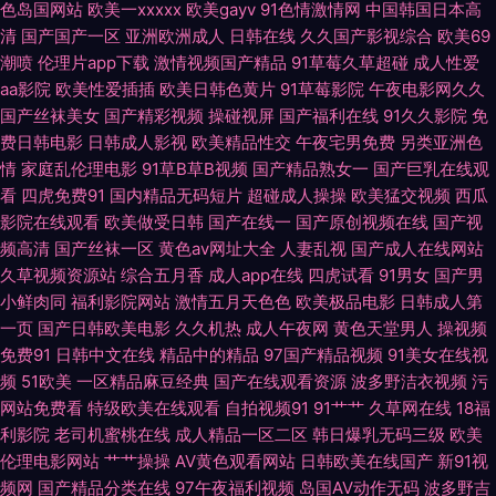
色岛国网站
欧美一xxxxx
欧美gayv
91色情激情网
中国韩国日本高
清
国产国产一区
亚洲欧洲成人
日韩在线
久久国产影视综合
欧美69
另类专区欧美 中文字幕黄色 国产精品黄 欧美色噜噜网 日韩色色 午夜福利
潮喷
伦理片app下载
激情视频国产精品
91草莓久草超碰
成人性爱
aa影院
欧美性爱插插
欧美日韩色黄片
91草莓影院
午夜电影网久久
2000 亚洲夜夜情 91官网在线看 99国产人成精品 超碰大香蕉伊人 岛国青青
国产丝袜美女
国产精彩视频
操碰视屏
国产福利在线
91久久影院
免
费日韩电影
日韩成人影视
欧美精品性交
午夜宅男免费
另类亚洲色
草 国产九一 欧美熟女交 日本抠逼 日韩淫乱视频 午夜福利宅女 做爱丝足网
情
家庭乱伦理电影
91草B草B视频
国产精品熟女一
国产巨乳在线观
看
四虎免费91
国内精品无码短片
超碰成人操操
欧美猛交视频
西瓜
狠狠撸天天艹 久久伊人大 欧美h版在线 成人不卡免费视频 免费入口91 伊人
影院在线观看
欧美做受日韩
国产在线一
国产原创视频在线
国产视
频高清
国产丝袜一区
黄色av网址大全
人妻乱视
国产成人在线网站
大香蕉精品 超碰男女 日韩欧美国产一区 性爱福利社 2026狠狠干 国产精品
久草视频资源站
综合五月香
成人app在线
四虎试看
91男女
国产男
小鲜肉同
福利影院网站
激情五月天色色
欧美极品电影
日韩成人第
片 久草在线欧美 欧美老女肏屄视频 日韩影视 51视频网站 97超碰资源 超碰
一页
国产日韩欧美电影
久久机热
成人午夜网
黄色天堂男人
操视频
免费91
日韩中文在线
精品中的精品
97国产精品视频
91美女在线视
91人人操 国产肏屄片 黄色精东 老司机色综合 日韩国产精品四虎 午夜试看三
频
51欧美
一区精品麻豆经典
国产在线观看资源
波多野洁衣视频
污
网站免费看
特级欧美在线观看
自拍视频91
91艹艹
久草网在线
18福
分钟 91超碰碰在线 91在线欧 岛国片免费 韩日av无码 久久这里有精品6 欧美
利影院
老司机蜜桃在线
成人精品一区二区
韩日爆乳无码三级
欧美
伦理电影网站
艹艹操操
AV黄色观看网站
日韩欧美在线国产
新91视
女生穴 日韩AV淫淫网 亚洲一二三 91碰视频 AV福利在线 超碰性爱 国产h精
频网
国产精品分类在线
97午夜福利视频
岛国AV动作无码
波多野吉