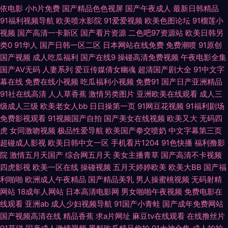
依电影
小h片免费
国产精品色色视屏
国产午夜成人
最新日韩精品
品视频 女优无码导航 日韩A1电影 微拍啪啪啪 影音先锋自拍在线 AA福利在
91福利视频导航
欧美喷水影院
91爱爱视频
欧美色图论坛
91榴莲小
视频
国产高清一卡新区
国产看片资源
二色吧97资源站
欧美日韩另
线观看 福利网导航 九一豆花网站 欧美h喷 日韩日逼网 午夜福利网成人 AV福
类0
91华人
国产日韩一区二区
日本网站在线免费
免费潮喷
91原创
国产视频
成人吃瓜福利
国产在线9
操碰高清免费视频
午夜电影全集
国产AV无码
人妻系列
爱豆传媒倩女幽魂
超清国产剧大全
91中文字
利在线 浮力影院最新地址 精品久久丁香五月 欧美私人激情 日日夜夜精品国
幕在线
免费在线小视频
吃瓜福利小视频
免费91
国产日产亚洲精品
91社在线高清
人人草香蕉
激情另类图片
亚洲欧美在线观看
成人三
产 一区二区免费日本 91中文永久 超碰97久久 极品人妻少妇 欧美经品h片 天
级成人三级
欧美老女人bb
日日操第一页
91网豆花视频
91福利剧场
免费影视观看
91视频国产自拍
国产美女在线视频
欧美又大
无码四
堂资源 亚洲se97 国产情侣久久 欧美日韩中文字幕 色伊人婷婷 在线豆花黑料
虎
女同激吻视频
极品性爱导航
欧美国产拳交喷奶
中文字幕第三页
超碰成人影视
欧美日韩中文一区
手机看片1204
91色快播
福利撸影
9 91在线网址 肏逼导航 精品日韩一 欧美色色资源站 熟女视频免费 中文国产
院
激情五月天国产
综合网五月天
美女主播青草
国产高清不卡视频
四虎影视
欧美一区在线
操碰视频
五月天婷婷欧美
欧美大BB
国产福
99热新网址是 豆花小电影av 黄色天堂网 蜜臀人妻系列 日本性爱中文字幕 五
利啪啪
欧洲成人午夜精品
国产精品美乳
男人操蜜桃视频
无码射精
网站
18成年人网站
日本高清电影网
男女啪啪午夜视频
免费电影在
月丁香婷婷成人 91社区网站 超碰少妇自拍 海角社区少妇 蜜桃麻豆久久 日韩
线观看
亚洲ab
成人少妇视频导航
91国产小青蛙
国产成年免费网站
国产视频高清在线
精品香蕉
求a片网址
麻豆tv在线观看
在线撸丝片
色逼 亚洲国产无AV码 91密桃视频 超碰在线中文字幕 国产日韩欧美足交 日本