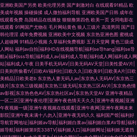
亚洲欧美国产另类
欧美伦理另类
国产刺激对白
在线观看91精品
欧
美成年视频
操碰操揉
成人微拍福利导航
亚洲欧美国产日韩
成年在
线观看免费
岛国精品在线播放
狠狠撸第四色
欧美一页
女同电影在
线观看
91网国产尤物在
毛片网站黄色
狼人三级片
高清男同
国产日
韩伦理淫
成年免费视频
亚洲欧美中文视频
东京热亚洲色图
蜜桃成
人超碰网
91精品小视频
久草福利免费视影
五月天堂网
黄色三级成
人网站
福利av自拍|福利HD在线视频导航|福利se导hang|福利se导
航a|福利sss导航|福利成人av|福利成人导航|福利成人网|福利成人网
站|福利成人午夜
日美手机无码AV|日美无码AV天堂|日美性爱AV片|
日美则所偷看tV|日欧AV福利社|日欧久久|日欧美91|日欧美A片|日欧
美精品|日欧美老b
东京热人妻无码人av|东京热人无码AV|东京热三
级片|东京热三级视频|东京热三级无码|东京热三区AV片|东京热色情
av影视|东京热色色AV|东京热社区av|东京热天堂AV
亚洲午夜精品
一区二区|亚洲午夜伦理|亚洲午夜色情天天久久|亚洲午夜视频|亚洲
午夜视频一级|亚洲午夜视频在线观看|亚洲午夜网|亚洲午夜网未来
影院|亚洲午夜未满十八勿入|亚洲午夜无码久久
福利国产馆|福利好
导航官网地址|福利姬av导航|福利姬白浆av|福利姬白浆AV导航|福利
姬导航|福利姬第9页338TV|福利姬入口|福利姬网址|福利姬无遮挡