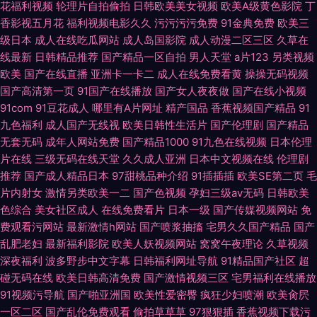
花福利视频
轮理片自拍偷拍
日韩欧美美女视频
欧美A级黄色影院
丁
香影视五月花
福利视频电影久久
污污污污免费
91金典免费
欧美三
级日本
成人在线吃瓜网站
成人岛国影院
成人动漫二区三区
久草在
线最新
日韩精品推荐
国产精品一区自拍
男人天堂
a片123
另类视频
欧美
国产在线直播
亚洲卡一卡二
成人在线免费看黄
操操无码视频
国产高清第一页
91国产在线播放
国产女人夜夜做
国产在线小视频
91com
91豆花成人
哪里有A片网址
精产国品
香蕉视频国产精品
91
九色福利
成人国产无线视
欧美日韩性生活片
国产伦理剧
国产精品
无套无码
成年人网站免费
国产精品1000
91九色在线视频
日本伦理
片在线
三级无码在线天堂
久久成人亚洲
日本中文视频在线
伦理剧
推荐
国产成人精品日本
97甜桃品种介绍
91插插插
欧美SE第二页
毛
片内射女
激情另类欧美一二
国产色视频
孕妇三级av无码
日韩欧美
色综合
美女社区成人
在线免费看片
日本一级
国产传媒视频网站
免
费观看污网站
最新激情h网站
国产喷浆抽搐
宅男久久国产精品
国产
乱肥老妇
最新福利影院
欧美人妖视频网站
窝窝午夜理论
久草视频
深夜福利
波多野步中文字幕
日韩福利网址导航
91精品国产社区
超
碰无码在线
欧美日韩高清免费
国产激情视频三区
宅男福利在线播放
91视频污导航
国产啪亚洲国
欧美性爱密臀
疯狂少妇喷潮
欧美肏屄
一区二区
国产乱伦免费观看
偷拍草草草
97狠狠插
香蕉视频下载污