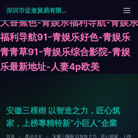
青娱乐99-青娱乐99豆花-青娱乐
深圳市促進貿易有限公司
大香蕉色-青娱乐福利导航-青娱乐
福利导航91-青娱乐好色-青娱乐
青青草91-青娱乐综合影院-青娱
乐最新地址-人妻4p欧美
安徽三棵樹 以智造之力，匠心筑
家，上榜專精特新“小巨人”企業
首頁
>
產品大全
>
安徽三棵樹 以智造之力，匠心筑家，上榜