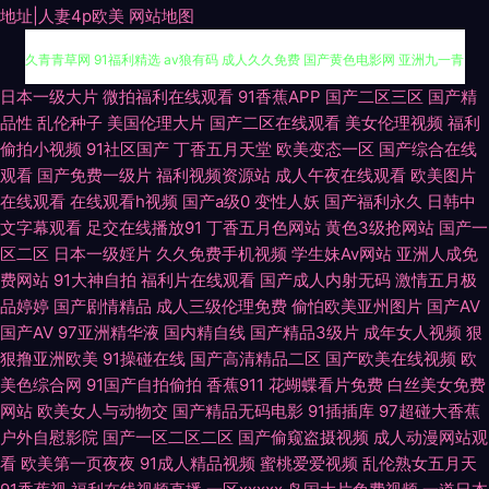
地址|人妻4p欧美
网站地图
日本中文字幕不卡 福利导航第一 日韩欧美福利导航 午夜激情AV导航 伊人久
日本一级大片
微拍福利在线观看
91香蕉APP
国产二区三区
国产精
品性
乱伦种子
美国伦理大片
国产二区在线观看
美女伦理视频
福利
久青青草网 91福利精选 av狼有码 成人久久免费 国产黄色电影网 亚洲九一青
偷拍小视频
91社区国产
丁香五月天堂
欧美变态一区
国产综合在线
观看
国产免费一级片
福利视频资源站
成人午夜在线观看
欧美图片
草 91色se 超碰人人做爱 福利色成人导航 国产狼友99 国产做爱av 激情自拍
在线观看
在线观看h视频
国产a级0
变性人妖
国产福利永久
日韩中
文字幕观看
足交在线播放91
丁香五月色网站
黄色3级抢网站
国产一
久久网91 五月天色社区 91九色绿帽夫妻 av先锋影音av 超碰自拍素人 国产
区二区
日本一级婬片
久久免费手机视频
学生妹Av网站
亚洲人成免
费网站
91大神自拍
福利片在线观看
国产成人内射无码
激情五月极
品婷婷
国产剧情精品
成人三级伦理免费
偷怕欧美亚州图片
国产AV
精品九九 黑料老司机精品 精品卡一在线 精品挑选伊人国产 老司机福利社91
国产AV
97亚洲精华液
国内精自线
国产精品3级片
成年女人视频
狠
狠撸亚洲欧美
91操碰在线
国产高清精品二区
国产欧美在线视频
欧
偷拍白拍青青草 亚洲无码六月天 91福利区 91视频大全 99摸99操 变态另类3
美色综合网
91国产自拍偷拍
香蕉911
花蝴蝶看片免费
白丝美女免费
网站
欧美女人与动物交
国产精品无码电影
91插插库
97超碰大香蕉
超碰人妻在线观看 欧美成人另类 AV夜夜 久久人妻人人草 青娱乐网亚洲av
户外自慰影院
国产一区二区二区
国产偷窥盗摄视频
成人动漫网站观
看
欧美第一页夜夜
91成人精品视频
蜜桃爱爱视频
乱伦熟女五月天
日屄导航 超碰97人人超 av变态另类 国产精品久久在线 中日韩性另类 99摸