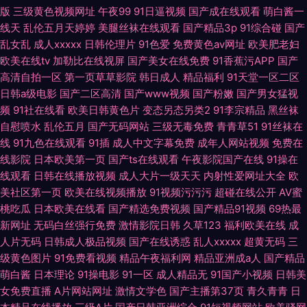
版
三级黄色视频网址
午夜99
91日逼视频
国产成在线观看
萌白酱一
线天
乱伦五月天婷婷
美腿丝袜在线观看
国产精品3p
91综合碰
国产
乱女乱
成人xxxxx
日韩伦理片
91色爱
免费黄色av网址
欧美肥老妇
欧美在线tv
加勒比在线视屏
国产美女在线免费
91香蕉污APP
国产
高清自拍一区
第一页草草影院
韩日成人
精品福利
91天堂一区二区
日韩a级电影
国产二区高清
国产www视频
国产粉嫩
国产男女猛视
频
91社在线看
欧美日韩黄色片
变态另态另类2
91李宗精品
黑丝袜
自慰喷水
乱伦五月
国产无码网站
三级无毒免费
青青草51
91丝袜在
线
91九色在线观看
91插
成人中文字幕免费
成年人网站视频
免费在
线影院
日本欧美第一页
国产ts在线观看
午夜影院国产在线
91操在
线观看
日韩在线播放视频
成人大片一级天天
内射性爱网址大全
欧
美社区第一页
欧美在线视频播放
91视频污污污
超碰在线公开
AV蜜
桃吃瓜
日本欧美在线看
国产精选免费视频
国产精品91视频
69热最
新网址
无码白丝强行免费
激情影院日韩
久草123
福利欧美在线
成
人片无码
日韩成人极品视频
国产在线诱惑
乱人xxxxx
超黄无码
三
级黄色图片
91免费看视频
精品午夜福利网
精品亚洲成a人
国产精品
萌白酱
日本理论
91操电影
91一区
成人精品无
91国产小视频
日韩美
女免费直播
A片网站网址
激情文学色
国产主播第37页
青久青青
日