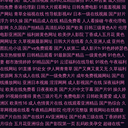
91草碰
国产成人激情视频
黑料吃瓜精品偷拍
91大神合集
成人拍拍
拍免费
香港伦理剧
日韩大片观看网址
日韩免费电影
91羞羞视频
国
人妖五区 亚洲影院麻豆 avtt五月香 成人性交影院 韩国欧美色图 老司机日日
产网站
青草全福视在线
性导航影视AV
日本一级在线视频
国产好片
浮力
91久操
国产精品成人在线
精品免费看
人人看操碰
午夜伦理电
夜夜 青青青青大香蕉 五月天精品导航 97豆花 国产精品群交 久久伊人在线视
影网
久久国自产拍精品
高清乱码0
国产欧美
日韩三级黄色A片
伦理
电影亚洲国产
福利姬黄色网址
欧美伊人影院
丁香成人五月花
黄色
频 欧日无码 五月天资源站 最新AV www91激情 国产微拍 老司机av影院 人
网网址女
久草视频最新网址
日韩大片在线看
久久亚洲人成
亚州色
图乱伦小说
国产va免费观看
国产人妖第二
成人影片h
91色婷婷瑟色
人操免费网 婷婷性网 91社区网站 超碰日本色 韩国三级大片 伦理片儿 日本久
东京热狠狠草
日韩精品观看
91最新国产精品
一级黄色网
91色色人
妻
都市激情婷婷
91精品国产91
云涩福利在线导航
91视色
午夜福利
久毛 亚洲第一夜 91青草娱乐 www性福导航 国产黄页 久草主页 欧美性爱变
在线网站
91直播
91处女
伊人网青青草
国产又爽又黄又无
久草福利
资源网
东方成人在线
国产一级免费大片
成年免费视频网站
国产在
线播放网站
亚洲日本视频
淫淫网网
成人影视国产在线
深夜福利网
态 性爱C片 97超碰总站 浮力草草视频 精东黄色色 欧美精品3 视频在线观看
址
欧美在线免费看
日夜夜欧美
国产大片中文字幕
国产片91
操久婷
婷
91视频你懂得
黄色三级片毛片
免费电影片
日韩欧美爱爱
成人亚
91 伊人精品大香蕉 91熊猫tv网页 成人精品免费网 老湿影院福利在现 日韩中
洲区
欧美性16
成人色情黄片在线
在线观看亚洲精品
国产热综合
久
草网视频在线看
午夜精品网影院
伦理片完整版
黄视网站在线播放
文字幕豆花 影音先锋国产性爱 aaa青青草网 国产精品剧情 美女91小视频 日
国产片自拍
国产在线91
AV亚洲网址
国产经典三级在线
丁香婷婷五
月综合
五月花亚洲综合
国产影院第一页
乱码欧美孕交
超碰在线艹
韩肏逼片网站 亚洲人妻中出 操操人人 黑丝制服91国产 欧美黄色com 色呦呦