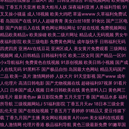
本精品在线播放
三级A片
国产日韩亚洲综合
91短视频网站
欧美骚网
站
丁香五月天亚洲
欧美大粗吊人妖
深夜福利亚洲
人兽福利导航
91
叉叉操小骚逼
成人18视频
欧美大鸡吧
草逼wwww
久草福利免费试
看
岛国国产在线
91人人超碰青青
美女白丝18禁
91肏比
国产三区电
影
国产内射后入在线
黄色网址网站网址
97超在线视
免费视频网站
精品欧美精品v
欧美操碰
欧美二级片网址
精品成人无码视频
男女午
夜福利影院
欧美三级电影
免费黄色网址
成年版快手
日韩福利无码
四虎四房
亚洲AV在线豆花
亚洲区成人
美女黄片免费观看
三级网站
视频网
成人日韩精品
日韩福利专区
欧美二区女同
国产精品一区91
小x导航福利
免费黄色在线视频
91原创视频
欧美日韩小视频
国产成
人在线无码
91黑料不
国产极品自拍
岛国最大色网站
精品无码国产
二品
欧美一及片
激情网婷婷
人妖大片
91天堂影视
国产www
成年
人伦理片
高清日韩电影
国产尤物视频在线
超碰福利97视屏
91看片
入口
日本国产成人视频
日本日韩欧美在线
黄色资料入口
黄色网三
级毛片
最新黄色av
麻豆影院免费
五月天堂丁香
国产精品水多
福利
所导航
三级视频网站J
51福利影院
丁香五月天av
18日本三级全黄
乱伦天堂
国产在线短视频
丁香五月丁香婷婷
91精品又
爱豆传媒下
载
丁香九月国产主播
美女网站视频黄
A片com
美女福利在线观看
狼人激情网
伦理片香港
极品福利导航
黄色三级最新免费
91嫩草国