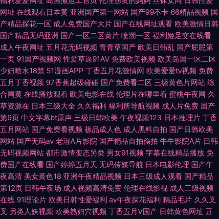
福利爱爱网址
岛国搬运工首页
伦理朋友的妈妈
丝袜女同
日韩性爱
网址
在线观看日本黄
亚洲国产第一网站
国产99不卡
66精品视频
国
产精品探花一区
成人免费国产大片
国产在线网址观看
欧美激情日韩
国产精品无码亚洲
国产一区二区黄片
喷潮一区
福利姬足交在线看
成人午夜网址
五月花无码视频
青青草国产
欧美日韩乱
国产屁屁第
一页
91国产视频网
性爱草逼91AV
免费欧美视频
欧美岛国一区二区
少妇喷水18禁
51漫画APP
丁香五月花激情网
欧美爱爱tv视频
免费
五月丁香视频
97香蕉超级碰碰
国产免费看二区
三级黄色片网站
综
合网黄
在线播放观看
欧美电影在线
伦理片在哪里看
蜜桃午夜网
久
草资源在
日本三级大全
久久福利
福利所导航视频
成人片免费
国产
第9页
中文字幕bt原声
三级日韩欧美
午夜视频123
日本推理片
丁香
五月网站
国产免费看视频
极品成人色
成人黑料自拍
国产日韩欧美
网站
国产无码av
老湿A片影院
国产精品自拍偷拍
牛牛影院A片
日韩
无码视频网站
都市激情变态另类
男女91视频
字幕在线精品播放
免
费国产在线看
国产婷婷五月天
无码传媒导航
日本电影伦理
国产午
夜高清
美女黄色18
亚洲午夜精品视频
日本三级成人观看
国产精品
第12页
日韩午夜场
成人视频高清免费
伦理在线影视
成人三级视频
在线
91理论片
欧美日韩性爱福利
av午夜探花福利
精品毛片
久久叉
叉
另类人妖视频
欧美熟妇穴视频
丁香五月V国产
日韩黄色网址
豆