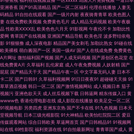
91香蕉视
福利在线视频直播
一区xxxxx
岛国大片免费视频
一道日本
亚洲香蕉
国产91高清精品
国产一区二区福利
伦理在线播放
人妻无
99操 俺去啦最新网址 欧美午夜成人色片 日韩黄色网 天堂网无码 97色色婷婷
码精品
91自拍在线观看
国产一级片内射
夜夜骑青青草
欧美色图人
妻
在线免费欧美视频
免费黄色毛片
成人精品无码视频
欧美午夜极
ts伪娘性爱网 豆花视频在线观看 国产人妖调教专区 日韩99爱 四虎影院黄色
品
性欧美ⅩⅩⅩⅩ乱
欧美色色六月天
91影视网
午夜伦不卡
加勒比性
爱网
青草国产在线视频
亚洲国产精品导航
欧美色淫
波多野结依电
在线视频污 91色色导航导航 av导航网站 激情综合BT 久久停停 蜜臀99超碰
影
91狠狠撸
成人深夜电影
精品国产美女剃毛
加勒比熟女
91碰在线
欧美裸模
萌白酱国产一区
美国一级AV
国产人在线成免费
免费黄色
午夜福利尤物 自拍视频啪 91免费网站观看 91做爱免费视频 国产馆外遇 韩日
A片网址
微拍福利国产视频
国产人成无码视频
国产原创区色花堂
在
线免费黄A片
久草福利
乱伦家庭
成人午夜免费视频
人妖射精
国产
操逼无码 久艹在线资源 欧美A片色图图片 青娱乐91午夜 熟女少妇一二区 亚
屁屁
国产精品天干天
国产精品午夜一区
中文字幕无码人妻
日本不
卡二区
国产日韩91
久草福利视频网
91日日夜夜91
超碰碰天天操
91
州午夜影院 91大神影音 91香蕉碰 肏草碰91 豆花av网 国产午夜免费不卡 久
草草酒店视频
韩日一区二区
国产激情视频网站
成人视频日本
茄子
视频污
亚洲色欲天天
成人丝瓜视频下载
日韩逼网
精东传媒入口
黄
久午夜国产精 免费的黄色网 欧美丝袜人妖 日韩第3页 日韩中文字幕电影 亚
wwww色
香港伦理电影在线
成人影院在线播放
欧美足交一区二区
91视频电影
另类四虎
亚洲东京热
国产不卡在线
91九色视频
日本天
洲黑丝高跟福利 91叉叉 97超碰人人操 白丝啪啪 韩国射无码 久草资源福利战
堂视频导航
日本三级光棍影院
91大神精品
欧美怡红院院二区
爱豆
传媒观看网站
综合日韩欧美
草逼网首页
国产日韩精品91
91视频网
站在线
69性影院
福利资源在线
91自拍最新网址
青青草国产成人
黄
蜜桃午夜精品 青青草原香蕉伊人 日本中文字幕MV 亚洲黄色网址 美女爆操