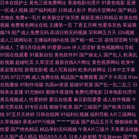
日本在线护士
黄色三级免费网址
香港电影伦理片
91黄色电影
亚洲
一区成人视频
国产福利电影
日韩成人影片
男的天堂网AV
国产精品
中文字幕 在线中文字十页 AV操逼电影 国产精品成人久久 久久伊人导 人人起
尤物在
免费a一毛片
欧美肠交扩张另类
最新亚洲日韩精品
欧美在线
视频
免费黄色网址在线
主播第一页
丁香五月网
性爱东京热
草逼视
碰人人 午夜视频无码 97骚资源 国产91蜜臀人妻 老司机色av 日韩视频福利
频78
国产成人免费无码
高清日韩无码视频
宗和网五月天
日b视频
成人三级网站在
主播福利姬h在线
国产精一精二区
基情涩涩网
51漫
导航 伊人成人版 午夜福利三区 丝袜av导航 91经典免费视频 超碰少妇自拍
画成人
丁香5月综合网
91爱爱com
伊人涩涩射
黄色视频网址导航
91国在线观看
91最新自拍
黄色软件91
国产操女人
国产乱人
欧美乱
麻豆毛片 天天干视频网 91后入美女蜜桃 超碰碰人妻無碼 韩国有码专区 欧美
欲视频
超碰吃瓜
久草涩涩
最新在线A片网址
黄色视屏网站
欧美午
夜寂寞影院
新视觉影视
成人写真福利
欧美内射网址
日本中文字幕
老湿 天堂黄色传媒 91成长人版网 操逼福利导航 老师机黄色A片 四区五区福
无码
97日穴网
成人免费在线
精品国产免费观看
国产不卡高清
91av
在线播放
91制作传媒
岛国av资源
超碰91资源
国产乱一乱二乱三
日
利导航 91传煤 岛国免费在线观看 久久伊人射 日韩性爱免费看 91传媒免费入
韩美女直播
91尤物69
蜜桃午夜激情
免费伦理电影
日本电影伦理片
黄瓜视频成人
性爱婷婷
爱豆在线看
麻豆影院爱爱
成人软件视频
午
口 操丝袜美腿人妻 国内久精品 日韩成人黄色免费 91大神在线看 超碰在线a
夜宅男在线
91专区在线
狠狠干欧美
国产三级国产
国产欧美日韩在
线
97五月天婷婷
日韩在线网
91福利社视频
福利导航
A片三级网站
久草老女合集在线 日本黄色永久视频 亚洲欧美网址 97青青草草 国产H版在
久草视频8
香蕉APP污视频
艹艹艹插逼
国产精品五月天
狠狠操欧美
性爱
国产绝色精品
精品孕妇无码视频
午夜A片三级片
天美果冻传媒
久久国产成人精品
精品93久久久
日本人妖射精
学生妹avav
国产熟
线观看 欧美性爱AA 亚洲黄色网址 AⅤ日韩 韩国av在线网址 欧美色色综合 亚