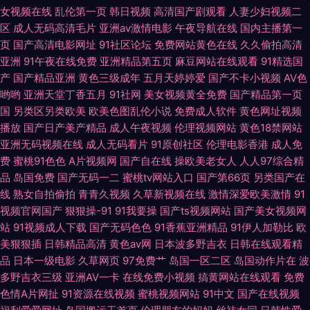
女视频在线
乱伦第一页
韩日视频
高清国产剧观看
人妻少妇视频二
区
成人无码高清毛片
亚洲av激情电影
午夜导航在线
国内主播第一
洲精品在线一 AV大香蕉 国产高清肏屄电影 麻豆性爱视频 熟女人妻素人TS
页
国产高清电影网址
91社区论坛
免费网站黄色在线
久久偷拍高清
亚洲
91午夜在线免费
亚洲精品第五页
麻豆网站在线观看
91精选国
99超碰碰 国产综合色网 人人看人人摸97 伊人干B 精品蜜桃9199 99热这里
产
国产精品亚洲
黄色三级成年
五月天婷婷爱
国产不卡小视频
AV色
哟哟
亚洲天堂丁香五月
91社网
美女视频黄全免费
国产精品第一页
精品 欧美人韩 97伊人网 日本丝袜足交
国
另类区另类欧美
欧美色图乱伦小说
免费成人软件
黄色网址视频
播放
国产日产美产精品
成人午夜视频
伦理视频网站
黄色18禁网站
亚洲无码视频在线
成人无码看片
91原创社区
伦理电影香港
成人免
费
蜜桃91色色
A片视频网
国产自在线
操欧美老女人
人人97综合精
品
岛国免费
国产无码一二
蜜桃tv网站入口
国产第66页
另类国产在
线
熟女自拍偷拍
青青久视频
久草新视频在线
激情深爱欧美激情
91
视频官网国产
狠狠操-91
91我要操
国产ts视频网站
国产美女视频网
站
91视频成人下载
国产无码色色
91香蕉亚洲精品
91伊人加勒比
欧
美狠狠插
日韩精品高清
黄色av网
日本波多野吉衣
日韩在线观看精
品
日本一级电影
久草网页
97免费艹
岛国一区二区
岛国动作片在
波
多野吉衣三级
亚洲AV一卡
在线免费小视频
搞黄网站在线观看
免费
色情A片网扯
91资源在线视频
蜜桃视频网站
91中文
国产在线视频