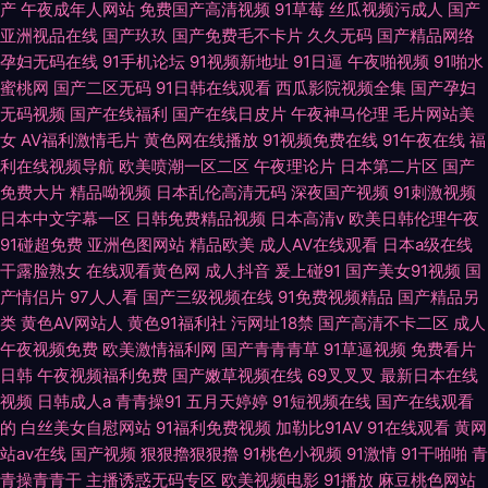
产
午夜成年人网站
免费国产高清视频
91草莓
丝瓜视频污成人
国产
亚洲视品在线
国产玖玖
国产免费毛不卡片
久久无码
国产精品网络
孕妇无码在线
91手机论坛
91视频新地址
91日逼
午夜啪视频
91啪水
蜜桃网
国产二区无码
91日韩在线观看
西瓜影院视频全集
国产孕妇
无码视频
国产在线福利
国产在线日皮片
午夜神马伦理
毛片网站美
女
AV福利激情毛片
黄色网在线播放
91视频免费在线
91午夜在线
福
利在线视频导航
欧美喷潮一区二区
午夜理论片
日本第二片区
国产
免费大片
精品呦视频
日本乱伦高清无码
深夜国产视频
91刺激视频
日本中文字幕一区
日韩免费精品视频
日本高清v
欧美日韩伦理午夜
91碰超免费
亚洲色图网站
精品欧美
成人AV在线观看
日本a级在线
干露脸熟女
在线观看黄色网
成人抖音
爰上碰91
国产美女91视频
国
产情侣片
97人人看
国产三级视频在线
91免费视频精品
国产精品另
类
黄色AV网站人
黄色91福利社
污网址18禁
国产高清不卡二区
成人
午夜视频免费
欧美激情福利网
国产青青青草
91草逼视频
免费看片
日韩
午夜视频福利免费
国产嫩草视频在线
69叉叉叉
最新日本在线
视频
日韩成人a
青青操91
五月天婷婷
91短视频在线
国产在线观看
的
白丝美女自慰网站
91福利免费视频
加勒比91AV
91在线观看
黄网
站av在线
国产视频
狠狠擼狠狠擼
91桃色小视频
91激情
91干啪啪
青
青操青青干
主播诱惑无码专区
欧美视频电影
91播放
麻豆桃色网站