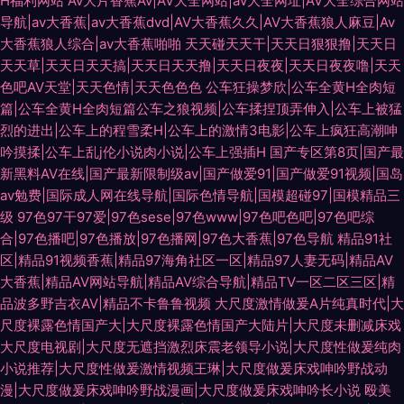
H福利网站
Av大片香蕉Av|AV大全网站|av大全网址|AV大全综合网站
导航|av大香蕉|av大香蕉dvd|AV大香蕉久久|AV大香蕉狼人麻豆|Av
大香蕉狼人综合|av大香蕉啪啪
天天碰天天干|天天日狠狠撸|天天日
天天草|天天日天天搞|天天日天天撸|天天日夜夜|天天日夜夜噜|天天
色吧AV天堂|天天色情|天天色色色
公车狂操梦欣|公车全黄H全肉短
篇|公车全黄H全肉短篇公车之狼视频|公车揉捏顶弄伸入|公车上被猛
烈的进出|公车上的程雪柔H|公车上的激情3电影|公车上疯狂高潮呻
吟摸揉|公车上乱j伦小说肉小说|公车上强插H
国产专区第8页|国产最
新黑料AV在线|国产最新限制级av|国产做爱91|国产做爱91视频|国岛
av勉费|国际成人网在线导航|国际色情导航|国模超碰97|国模精品三
级
97色97干97爱|97色sese|97色www|97色吧色吧|97色吧综
合|97色播吧|97色播放|97色播网|97色大香蕉|97色导航
精品91社
区|精品91视频香蕉|精品97海角社区一区|精品97人妻无码|精品AV
大香蕉|精品AV网站导航|精品AV综合导航|精品TV一区二区三区|精
品波多野吉衣AV|精品不卡鲁鲁视频
大尺度激情做爰A片纯真时代|大
尺度裸露色情国产大|大尺度裸露色情国产大陆片|大尺度未删减床戏
大尺度电视剧|大尺度无遮挡激烈床震老领导小说|大尺度性做爰纯肉
小说推荐|大尺度性做爰激情视频王琳|大尺度做爰床戏呻吟野战动
漫|大尺度做爰床戏呻吟野战漫画|大尺度做爰床戏呻吟长小说
殴美